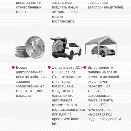
иностранных и
заставляем
стандартам
отечественных
покупать новую
автопроизводителей.
марок.
деталь, если ее
можно
восстановить.
Всегда
Делаем фото ДО и
Вы оставляете
фиксированная
ПОСЛЕ работ.
машину на время
цена за работы по
Старые запчасти
ремонта на нашей
заранее
клиента мы
охраняемой
согласованным с
возвращаем,
парковке. Вся
клиентом заказ-
складывая в
территория
нарядам.
багажник его
автосервиса и
автомобиля
места ремонта
(кроме тех, что
вашего Т/С
восстанавливаются
круглосуточно
или идут по
находятся под
программе trade-
видеонаблюдением.
in).