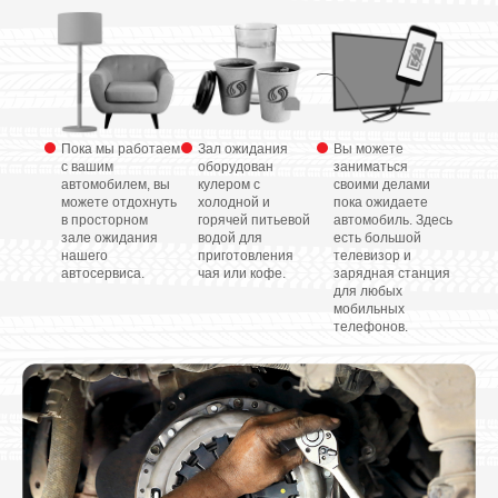
Пока мы работаем
Зал ожидания
Вы можете
с вашим
оборудован
заниматься
автомобилем, вы
кулером с
своими делами
можете отдохнуть
холодной и
пока ожидаете
в просторном
горячей питьевой
автомобиль. Здесь
зале ожидания
водой для
есть большой
нашего
приготовления
телевизор и
автосервиса.
чая или кофе.
зарядная станция
для любых
мобильных
телефонов.