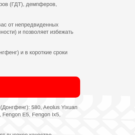
ров (ГДТ), демпферов,
вас от непредвиденных
йности) и позволяет избежать
гфенг) и в короткие сроки
Донгфенг): 580, Aeolus Yixuan
 Fengon E5, Fengon Ix5,