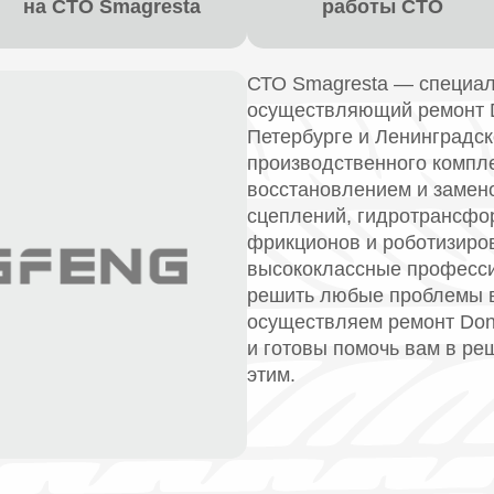
на СТО Smagresta
работы СТО
СТО Smagresta — специал
осуществляющий ремонт D
Петербурге и Ленинградс
производственного компл
восстановлением и замено
сцеплений, гидротрансфо
фрикционов и роботизиро
высококлассные професси
решить любые проблемы 
осуществляем ремонт Don
и готовы помочь вам в ре
этим.