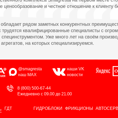
твенного комплекса Smagresta на первом месте сто
е ценообразование и честное отношение к клиенту 
 обладает рядом заметных конкурентных преимущест
ас трудятся квалифицированные специалисты с огр
специнструментом. Уже много лет на своём произв
агрегатов, на которых специализируемся.
@smagresta
наши VK
наш MAX
новости
8 (800) 500-67-44
Ежедневно с 09.00 до 21.00
ГДТ
ГИДРОБЛОКИ
ФРИКЦИОНЫ
АВТОСЕР
Е