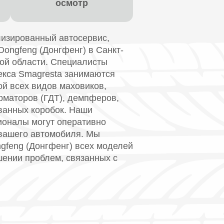
осмотр
изированный автосервис,
ongfeng (Донгфенг) в Санкт-
кой области. Специалисты
екса Smagresta занимаются
й всех видов маховиков,
рматоров (ГДТ), демпферов,
ванных коробок. Наши
оналы могут оперативно
вашего автомобиля. Мы
gfeng (Донгфенг) всех моделей
шении проблем, связанных с