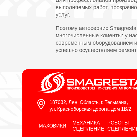
Для профессионалов производс
выполняемых работ, прозрачно
услуг.
Поэтому автосервис Smagresta
многочисленные клиенты: у н
современным оборудованием и 
успешно осуществляем ремонт 
187032, Лен. Область, г. Тельмана,
ул. Красноборская дорога, дом 1В/2
МЕХАНИКА
РОБОТЫ
МАХОВИКИ
СЦЕПЛЕНИЕ
СЦЕПЛЕНИ