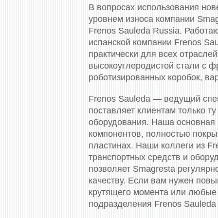
В вопросах использования нов
уровнем износа компании Smag
Frenos Sauleda Russia. Работа
испанской компании Frenos Sa
практически для всех отрасле
высокоуглеродистой стали с ф
роботизированных коробок, вар
Frenos Sauleda — ведущий спец
поставляет клиентам только т
оборудования. Наша основная 
компонентов, полностью покры
пластинах. Наши коллеги из Fr
транспортных средств и оборуд
позволяет Smagresta регулярн
качеству. Если вам нужен пов
крутящего момента или любые 
подразделения Frenos Sauleda