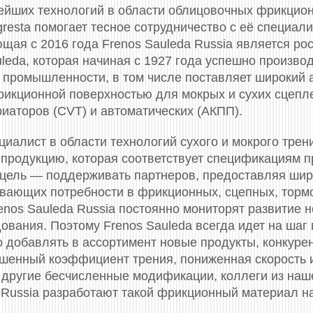
ейших технологий в области облицовочных фрикцио
resta помогает тесное сотрудничество с её специа
ющая с 2016 года Frenos Sauleda Russia является р
uleda, которая начиная с 1927 года успешно произв
й промышленности, в том числе поставляет широкий 
рикционной поверхностью для мокрых и сухих сцепле
иаторов (CVT) и автоматических (АКПП).
иалист в области технологий сухого и мокрого трен
у продукцию, которая соответствует спецификациям 
цель — поддерживать партнеров, предоставляя шир
вающих потребности в фрикционных, сцепных, торм
enos Sauleda Russia постоянно мониторят развитие
ования. Поэтому Frenos Sauleda всегда идет на шаг 
о добавлять в ассортимент новые продукты, конкуре
ышенный коэффициент трения, пониженная скорость 
другие бесчисленные модификации, коллеги из наш
 Russia разработают такой фрикционный материал на