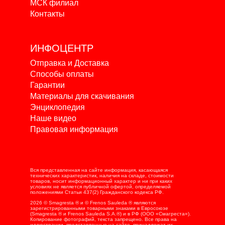
МСК филиал
Контакты
ИНФОЦЕНТР
Отправка и Доставка
Способы оплаты
Гарантии
Материалы для скачивания
Энциклопедия
Наше видео
Правовая информация
Вся представленная на сайте информация, касающаяся
технических характеристик, наличия на складе, стоимости
товаров, носит информационный характер и ни при каких
условиях не является публичной офертой, определяемой
положениями Статьи 437(2) Гражданского кодекса РФ.
2026 © Smagresta ® и © Frenos Sauleda ® являются
зарегистрированными товарными знаками в Евросоюзе
(Smagresta ® и Frenos Sauleda S.A.®) и в РФ (ООО «Смагреста»).
Копирование фотографий, текста запрещено. Все права на
иллюстрации, представленные на сайте, принадлежат их