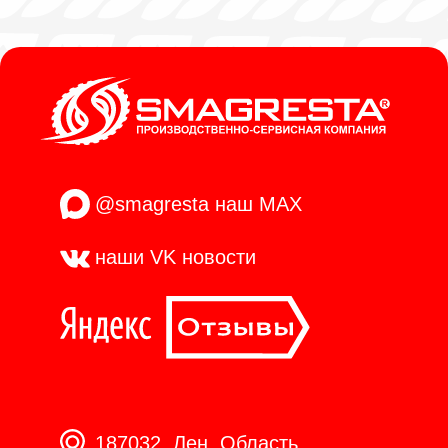
@smagresta
наш MAX
наши VK
новости
187032, Лен. Область,