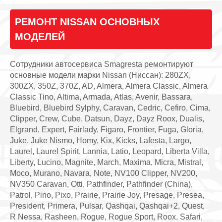
РЕМОНТ NISSAN ОСНОВНЫХ
МОДЕЛЕЙ
Сотрудники автосервиса Smagresta ремонтируют
основные модели марки Nissan (Ниссан): 280ZX,
300ZX, 350Z, 370Z, AD, Almera, Almera Classic, Almera
Classic Tino, Altima, Armada, Atlas, Avenir, Bassara,
Bluebird, Bluebird Sylphy, Caravan, Cedric, Cefiro, Cima,
Clipper, Crew, Cube, Datsun, Dayz, Dayz Roox, Dualis,
Elgrand, Expert, Fairlady, Figaro, Frontier, Fuga, Gloria,
Juke, Juke Nismo, Homy, Kix, Kicks, Lafesta, Largo,
Laurel, Laurel Spirit, Lannia, Latio, Leopard, Liberta Villa,
Liberty, Lucino, Magnite, March, Maxima, Micra, Mistral,
Moco, Murano, Navara, Note, NV100 Clipper, NV200,
NV350 Caravan, Otti, Pathfinder, Pathfinder (China),
Patrol, Pino, Pixo, Prairie, Prairie Joy, Presage, Presea,
President, Primera, Pulsar, Qashqai, Qashqai+2, Quest,
R Nessa, Rasheen, Rogue, Rogue Sport, Roox, Safari,