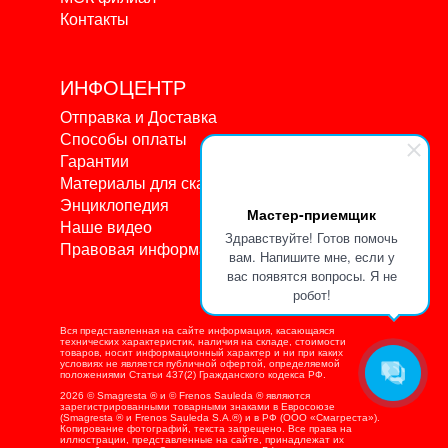
Контакты
ИНФОЦЕНТР
Отправка и Доставка
Способы оплаты
Гарантии
Материалы для скачивания
Энциклопедия
Мастер-приемщик
Наше видео
Здравствуйте! Готов помочь
Правовая информация
вам. Напишите мне, если у
вас появятся вопросы. Я не
робот!
Вся представленная на сайте информация, касающаяся
технических характеристик, наличия на складе, стоимости
товаров, носит информационный характер и ни при каких
условиях не является публичной офертой, определяемой
положениями Статьи 437(2) Гражданского кодекса РФ.
2026 © Smagresta ® и © Frenos Sauleda ® являются
зарегистрированными товарными знаками в Евросоюзе
(Smagresta ® и Frenos Sauleda S.A.®) и в РФ (ООО «Смагреста»).
Копирование фотографий, текста запрещено. Все права на
иллюстрации, представленные на сайте, принадлежат их