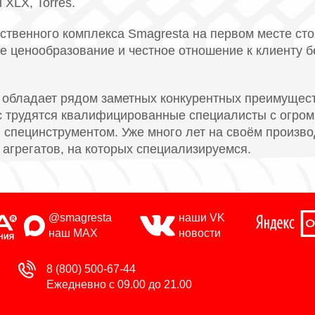
li XLX, Torres.
твенного комплекса Smagresta на первом месте сто
е ценообразование и честное отношение к клиенту 
 обладает рядом заметных конкурентных преимущест
ас трудятся квалифицированные специалисты с огр
специнструментом. Уже много лет на своём произв
агрегатов, на которых специализируемся.
@smagresta
наши VK
наш MAX
новости
8 (800) 500-67-44
Ежедневно с 09.00 до 21.00