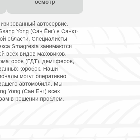
осмотр
изированный автосервис,
ang Yong (Сан Ёнг) в Санкт-
кой области. Специалисты
екса Smagresta занимаются
й всех видов маховиков,
рматоров (ГДТ), демпферов,
ванных коробок. Наши
оналы могут оперативно
вашего автомобиля. Мы
g Yong (Сан Ёнг) всех
вам в решении проблем,