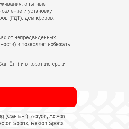
уживания, опытные
новление и установку
ров (ГДТ), демпферов,
вас от непредвиденных
йности) и позволяет избежать
н Ёнг) и в короткие сроки
(Сан Ёнг): Actyon, Actyon
xton Sports, Rexton Sports