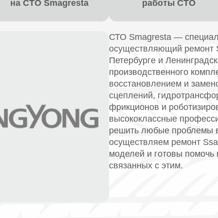
на СТО Smagresta
работы СТО
СТО Smagresta — специал
осуществляющий ремонт Ss
Петербурге и Ленинградс
производственного компл
восстановлением и замено
сцеплений, гидротрансфо
фрикционов и роботизиро
высококлассные професси
решить любые проблемы 
осуществляем ремонт Ssan
моделей и готовы помочь 
связанных с этим.