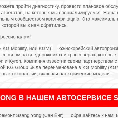
можете пройти диагностику, провести плановое обсл
у агрегатов, на которых мы специализируемся. Наша
ьным сообществом квалификацию. Это максимальн
 которой вы к нам обратились.
офессионалам!
ь KG Mobility, или KGM) — южнокорейский автопроиз
основном на внедорожниках и кроссоверах, которые
on и Kyron. Компания известна своим партнерством с 
кой KG Group была переименована в KG Mobility (KG
овые технологии, включая электрические модели.
YONG В НАШЕМ АВТОСЕРВИСЕ 
ремонт Ssang Yong (Сан Ёнг) — обращайтесь к нам!