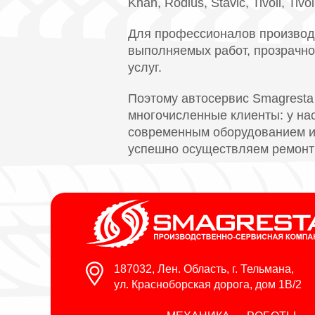
Khan, Rodius, Stavic, Tivoli, Tivo
Для профессионалов производс
выполняемых работ, прозрачно
услуг.
Поэтому автосервис Smagresta
многочисленные клиенты: у н
современным оборудованием и 
успешно осуществляем ремонт 
187032, Лен. Область, г. Тельмана,
ул. Красноборская дорога, дом 1В/2