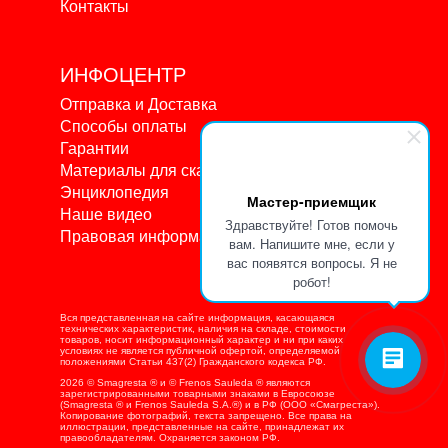
Контакты
ИНФОЦЕНТР
Отправка и Доставка
Способы оплаты
Гарантии
Материалы для скачивания
Энциклопедия
Мастер-приемщик
Наше видео
Здравствуйте! Готов помочь
Правовая информация
вам. Напишите мне, если у
вас появятся вопросы. Я не
робот!
Вся представленная на сайте информация, касающаяся
технических характеристик, наличия на складе, стоимости
товаров, носит информационный характер и ни при каких
условиях не является публичной офертой, определяемой
положениями Статьи 437(2) Гражданского кодекса РФ.
2026 © Smagresta ® и © Frenos Sauleda ® являются
зарегистрированными товарными знаками в Евросоюзе
(Smagresta ® и Frenos Sauleda S.A.®) и в РФ (ООО «Смагреста»).
Копирование фотографий, текста запрещено. Все права на
иллюстрации, представленные на сайте, принадлежат их
правообладателям. Охраняется законом РФ.