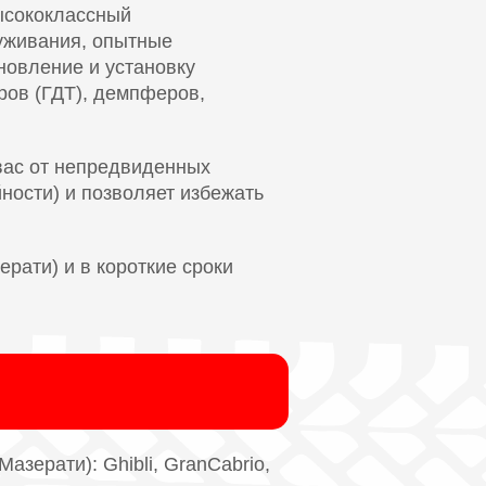
Высококлассный
уживания, опытные
новление и установку
ров (ГДТ), демпферов,
вас от непредвиденных
йности) и позволяет избежать
рати) и в короткие сроки
зерати): Ghibli, GranCabrio,