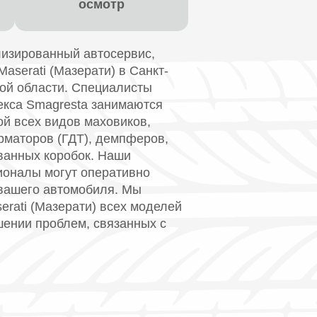
осмотр
изированный автосервис,
serati (Мазерати) в Санкт-
кой области. Специалисты
екса Smagresta занимаются
й всех видов маховиков,
рматоров (ГДТ), демпферов,
ванных коробок. Наши
оналы могут оперативно
вашего автомобиля. Мы
rati (Мазерати) всех моделей
шении проблем, связанных с