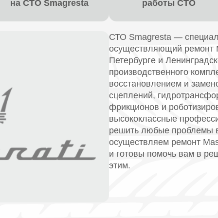
на СТО Smagresta
работы СТО
СТО Smagresta — специал
осуществляющий ремонт Ma
Петербурге и Ленинградс
производственного компл
восстановлением и замено
сцеплений, гидротрансфо
фрикционов и роботизиро
высококлассные професси
решить любые проблемы 
осуществляем ремонт Mase
и готовы помочь вам в ре
этим.