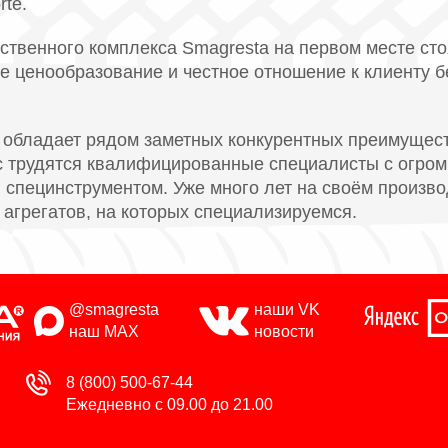
rte.
твенного комплекса Smagresta на первом месте сто
е ценообразование и честное отношение к клиенту 
 обладает рядом заметных конкурентных преимущест
ас трудятся квалифицированные специалисты с огр
специнструментом. Уже много лет на своём произв
агрегатов, на которых специализируемся.
@smagresta
наши VK
наш MAX
новости
8 (800) 500-67-44
Ежедневно с 09.00 до 21.00