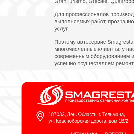
GranTurismo, Grecale, Quattropo
Для профессионалов производс
выполняемых работ, прозрачно
услуг.
Поэтому автосервис Smagresta
многочисленные клиенты: у н
современным оборудованием и 
успешно осуществляем ремонт 
187032, Лен. Область, г. Тельмана,
ул. Красноборская дорога, дом 1В/2