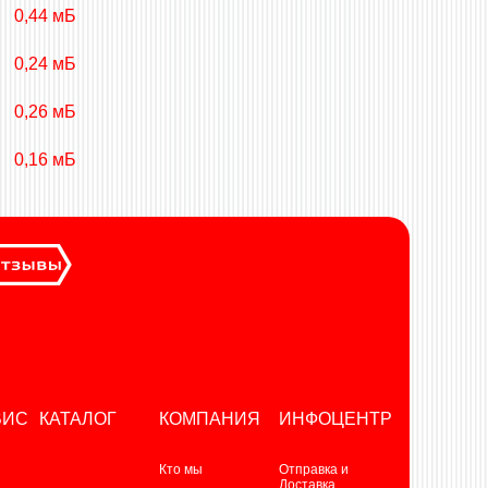
0,44 мБ
0,24 мБ
0,26 мБ
0,16 мБ
ВИС
КАТАЛОГ
КОМПАНИЯ
ИНФОЦЕНТР
Кто мы
Отправка и
Доставка