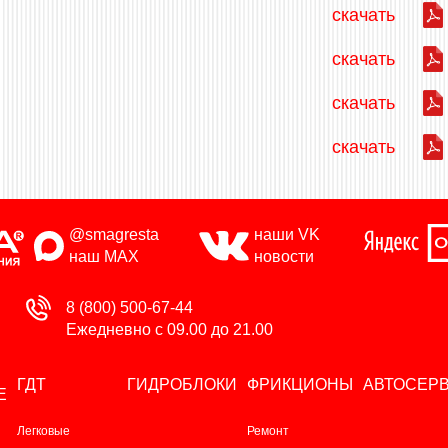
скачать
скачать
скачать
скачать
@smagresta
наши VK
наш MAX
новости
8 (800) 500-67-44
Ежедневно с 09.00 до 21.00
ГДТ
ГИДРОБЛОКИ
ФРИКЦИОНЫ
АВТОСЕР
Е
Легковые
Ремонт