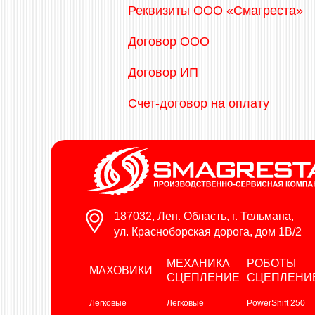
Реквизиты ООО «Смагреста»
Договор ООО
Договор ИП
Счет-договор на оплату
187032, Лен. Область, г. Тельмана,
ул. Красноборская дорога, дом 1В/2
МЕХАНИКА
РОБОТЫ
МАХОВИКИ
СЦЕПЛЕНИЕ
СЦЕПЛЕНИ
Легковые
Легковые
PowerShift 250