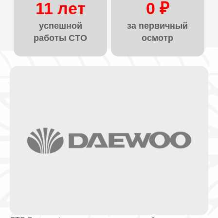
11 лет
0 ₽
успешной
за первичный
работы СТО
осмотр