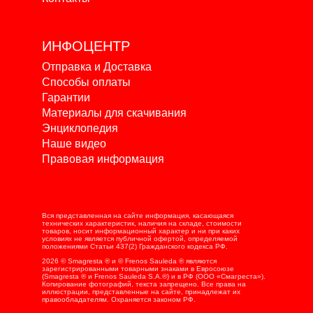
ИНФОЦЕНТР
Отправка и Доставка
Способы оплаты
Гарантии
Материалы для скачивания
Энциклопедия
Наше видео
Правовая информация
Вся представленная на сайте информация, касающаяся
технических характеристик, наличия на складе, стоимости
товаров, носит информационный характер и ни при каких
условиях не является публичной офертой, определяемой
положениями Статьи 437(2) Гражданского кодекса РФ.
2026 © Smagresta ® и © Frenos Sauleda ® являются
зарегистрированными товарными знаками в Евросоюзе
(Smagresta ® и Frenos Sauleda S.A.®) и в РФ (ООО «Смагреста»).
Копирование фотографий, текста запрещено. Все права на
иллюстрации, представленные на сайте, принадлежат их
правообладателям. Охраняется законом РФ.