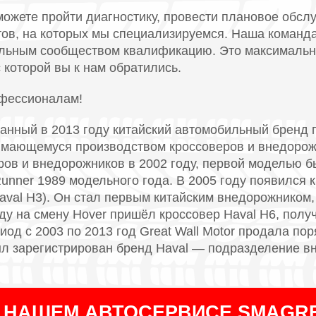
можете пройти диагностику, провести плановое обсл
атов, на которых мы специализируемся. Наша команд
ьным сообществом квалификацию. Это максимальн
 которой вы к нам обратились.
офессионалам!
ванный в 2013 году китайский автомобильный брен
нимающемуся производством кроссоверов и внедорож
ов и внедорожников в 2002 году, первой моделью бы
unner 1989 модельного года. В 2005 году появился к
aval H3). Он стал первым китайским внедорожнико
ду на смену Hover пришёл кроссовер Haval H6, полу
иод с 2003 по 2013 год Great Wall Motor продала по
ыл зарегистрирован бренд Haval — подразделение вн
В НАШЕМ АВТОСЕРВИСЕ SMAGR