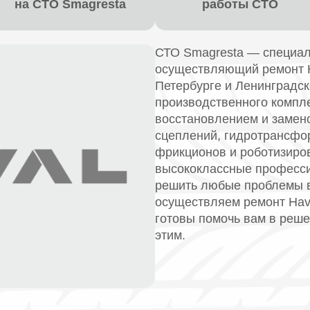
на СТО Smagresta
работы СТО
СТО Smagresta — специал
осуществляющий ремонт H
Петербурге и Ленинградс
производственного компл
восстановлением и замено
сцеплений, гидротрансфо
фрикционов и роботизиро
высококлассные професси
решить любые проблемы 
осуществляем ремонт Hava
готовы помочь вам в реше
этим.