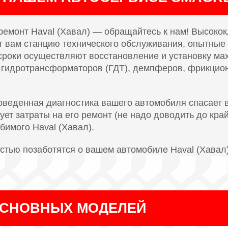
ремонт Haval (Хавал) — обращайтесь к нам! Высоко
т вам станцию технического обслуживания, опытны
сроки осуществляют восстановление и установку мах
 гидротрансформаторов (ГДТ), демпферов, фрикцио
оведенная диагностика вашего автомобиля спасает 
ует затраты на его ремонт (не надо доводить до кра
бимого Haval (Хавал).
тью позаботятся о вашем автомобиле Haval (Хавал)
ОСНОВНЫХ МОДЕЛЕЙ