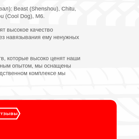
л): Beast (Shenshou), Chitu,
u (Cool Dog), M6.
ят высокое качество
без навязывания ему ненужных
в, которые высоко ценят наши
омным опытом, мы оснащены
одственном комплексе мы