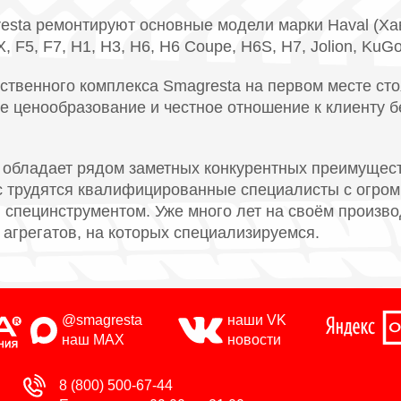
sta ремонтируют основные модели марки Haval (Хава
, F5, F7, H1, H3, H6, H6 Coupe, H6S, H7, Jolion, KuGo
твенного комплекса Smagresta на первом месте сто
е ценообразование и честное отношение к клиенту 
 обладает рядом заметных конкурентных преимущест
ас трудятся квалифицированные специалисты с огр
специнструментом. Уже много лет на своём произв
агрегатов, на которых специализируемся.
@smagresta
наши VK
наш MAX
новости
8 (800) 500-67-44