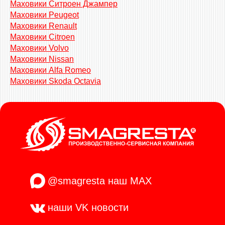
Маховики Ситроен Джампер
Маховики Peugeot
Маховики Renault
Маховики Citroen
Маховики Volvo
Маховики Nissan
Маховики Alfa Romeo
Маховики Skoda Octavia
@smagresta
наш MAX
наши VK
новости