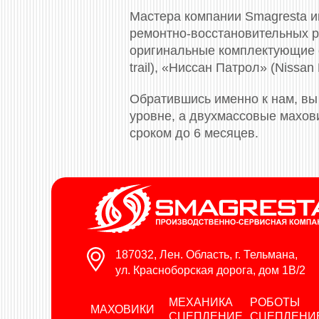
Мастера компании Smagresta и
ремонтно-восстановительных р
оригинальные комплектующие с
trail), «Ниссан Патрол» (Nissan
Обратившись именно к нам, вы
уровне, а двухмассовые махови
сроком до 6 месяцев.
187032, Лен. Область, г. Тельмана,
ул. Красноборская дорога, дом 1В/2
МЕХАНИКА
РОБОТЫ
МАХОВИКИ
СЦЕПЛЕНИЕ
СЦЕПЛЕНИ