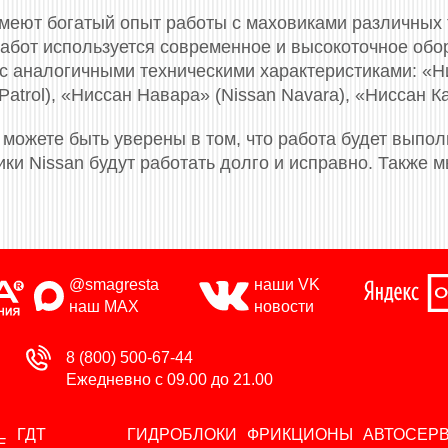
меют богатый опыт работы с маховиками различных т
абот используется современное и высокоточное об
 аналогичными техническими характеристиками: «Ни
 Patrol), «Ниссан Навара» (Nissan Navara), «Ниссан Ка
 можете быть уверены в том, что работа будет выпо
ки Nissan будут работать долго и исправно. Также
@smagresta
наши VK
наш MAX
новости
8 (800) 500-67-44
Ежедневно с 09.00 до 21.00
ГДТ
ГИДРОБЛОКИ
ФРИКЦИОНЫ
АВТОСЕР
Е