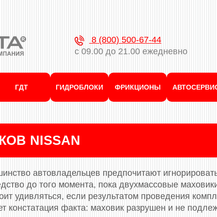
8 (800) 500-67-44
с 09.00 до 21.00 ежедневно
ГДТ
ГИДРОБЛОКИ
ФРИКЦИОНЫ
АВТОСЕРВИ
КОВ NISSAN
ьшинство автовладельцев предпочитают игнорироват
едство до того момента, пока двухмассовые маховик
тоит удивляться, если результатом проведения комп
ет констатация факта: маховик разрушен и не подле