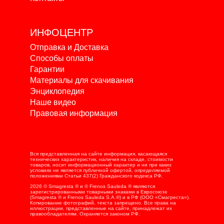
ИНФОЦЕНТР
Отправка и Доставка
Способы оплаты
Гарантии
Материалы для скачивания
Энциклопедия
Наше видео
Правовая информация
Вся представленная на сайте информация, касающаяся
технических характеристик, наличия на складе, стоимости
товаров, носит информационный характер и ни при каких
условиях не является публичной офертой, определяемой
положениями Статьи 437(2) Гражданского кодекса РФ.
2026 © Smagresta ® и © Frenos Sauleda ® являются
зарегистрированными товарными знаками в Евросоюзе
(Smagresta ® и Frenos Sauleda S.A.®) и в РФ (ООО «Смагреста»).
Копирование фотографий, текста запрещено. Все права на
иллюстрации, представленные на сайте, принадлежат их
правообладателям. Охраняется законом РФ.