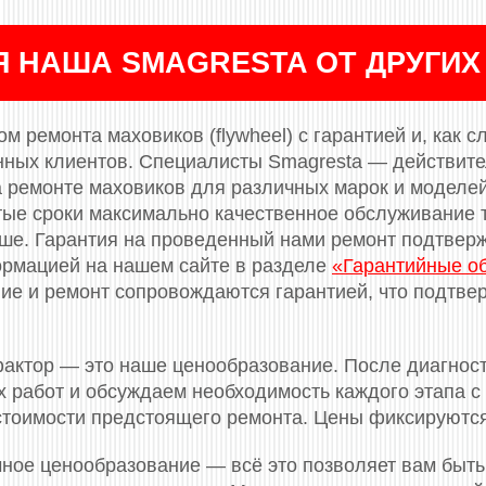
Я НАША SMAGRESTA ОТ ДРУГИХ
м ремонта маховиков (flywheel) с гарантией и, как с
нных клиентов. Специалисты Smagresta — действит
 ремонте маховиков для различных марок и моделе
тые сроки максимально качественное обслуживание т
ньше. Гарантия на проведенный нами ремонт подтве
ормацией на нашем сайте в разделе
«Гарантийные о
е и ремонт сопровождаются гарантией, что подтвер
актор — это наше ценообразование. После диагнос
 работ и обсуждаем необходимость каждого этапа с 
 стоимости предстоящего ремонта. Цены фиксируютс
ное ценообразование — всё это позволяет вам быть