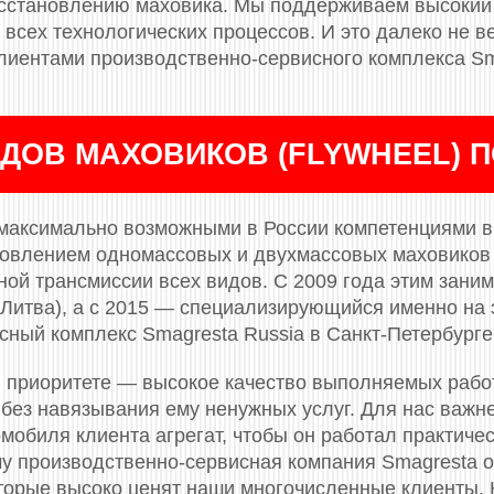
сстановлению маховика. Мы поддерживаем высокий 
всех технологических процессов. И это далеко не ве
лиентами производственно-сервисного комплекса Sm
ДОВ МАХОВИКОВ (FLYWHEEL) 
максимально возможными в России компетенциями в 
новлением одномассовых и двухмассовых маховиков (
ой трансмиссии всех видов. С 2009 года этим заним
(Литва), а с 2015 — специализирующийся именно на 
сный комплекс Smagresta Russia в Санкт-Петербурге
 приоритете — высокое качество выполняемых рабо
 без навязывания ему ненужных услуг. Для нас важн
мобиля клиента агрегат, чтобы он работал практичес
му производственно-сервисная компания Smagresta 
торые высоко ценят наши многочисленные клиенты.