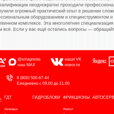
валификации неоднократно проходили профессионал
олучили огромный практический опыт в решении слож
сиональным оборудованием и специнструментом и
твенном комплексе. Эта многолетняя специализация 
м всё. Если у вас ещё остались вопросы — обращай
@smagresta
наши VK
наш MAX
новости
8 (800) 500-67-44
Ежедневно с 09.00 до 21.00
ГДТ
ГИДРОБЛОКИ
ФРИКЦИОНЫ
АВТОСЕР
Е
Легковые
Ремонт