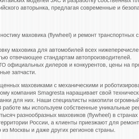
китайских моделей JAC и разработку собственных п
йского авторынка, предлагая современные и безоп
стику маховика (flywheel) и ремонт транспортных 
новку маховика для автомобилей всех нижеперечисл
стью отвечающее стандартам автопроизводителей.
СТО официальных дилеров и конкурентов, цены на п
ные запчасти.
ащенных маховиками c механическими и роботизиров
тому компания Smagresta наращивает свой техничес
танки для них. Наши специалисты накопили огромный
В работе мы используем собственные уникальные р
тысяч разнообразных маховиков (flywheel) в странах
 территории России, а клиенты приезжают для ремон
 из Москвы и даже других регионов страны.