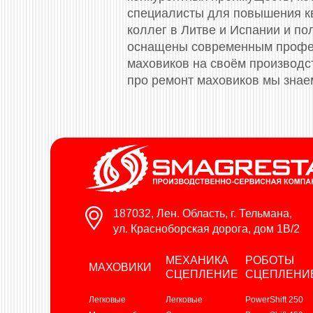
специалисты для повышения к
коллег в Литве и Испании и п
оснащены современным профес
маховиков на своём производс
про ремонт маховиков мы знае
187032, Лен. Область, г. Тельмана,
ул. Красноборская дорога, дом 1В/2
МЕХАНИКА
РОБОТЫ
МАХОВИКИ
СЦЕПЛЕНИЕ
СЦЕПЛЕНИ
Легковые
Легковые
PowerShift 250