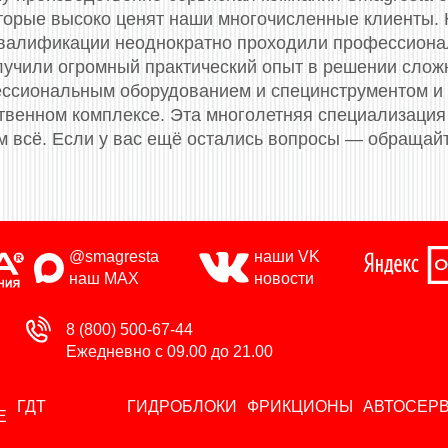
торые высоко ценят наши многочисленные клиенты.
валификации неоднократно проходили профессионал
олучили огромный практический опыт в решении слож
сиональным оборудованием и специнструментом и
твенном комплексе. Эта многолетняя специализация 
м всё. Если у вас ещё остались вопросы — обращай
@smagresta
наши VK
наш MAX
новости
8 (800) 500-67-44
Ежедневно с 09.00 до 21.00
ГДТ
ГИДРОБЛОКИ
ФРИКЦИОНЫ
АВТОСЕР
Е