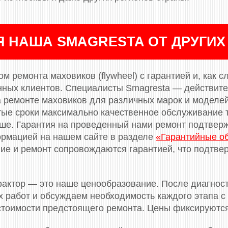
Я НАША SMAGRESTA ОТ ДРУГИХ
м ремонта маховиков (flywheel) с гарантией и, как с
нных клиентов. Специалисты Smagresta — действит
 ремонте маховиков для различных марок и моделе
тые сроки максимально качественное обслуживание т
ньше. Гарантия на проведенный нами ремонт подтве
ормацией на нашем сайте в разделе
«Гарантийные о
е и ремонт сопровождаются гарантией, что подтвер
актор — это наше ценообразование. После диагнос
 работ и обсуждаем необходимость каждого этапа с 
 стоимости предстоящего ремонта. Цены фиксируютс