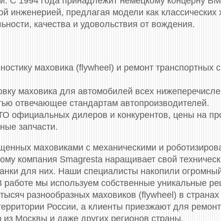
. С 1994 года принадлежит немецкому концерну BM
й инженерией, предлагая модели как классических хэ
ьности, качества и удовольствия от вождения.
стику маховика (flywheel) и ремонт транспортных 
новку маховика для автомобилей всех нижеперечисл
стью отвечающее стандартам автопроизводителей.
СТО официальных дилеров и конкурентов, цены на п
ные запчасти.
ащенных маховиками c механическими и роботизиров
тому компания Smagresta наращивает свой техничес
танки для них. Наши специалисты накопили огромный
В работе мы используем собственные уникальные р
тысяч разнообразных маховиков (flywheel) в странах
 территории России, а клиенты приезжают для ремон
 из Москвы и даже других регионов страны.