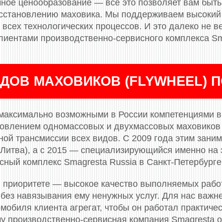
ное ценообразование — всё это позволяет вам быть
сстановлению маховика. Мы поддерживаем высокий 
всех технологических процессов. И это далеко не ве
лиентами производственно-сервисного комплекса Sm
ДОВ МАХОВИКОВ (FLYWHEEL) 
максимально возможными в России компетенциями в 
новлением одномассовых и двухмассовых маховиков (
ой трансмиссии всех видов. С 2009 года этим заним
(Литва), а с 2015 — специализирующийся именно на 
сный комплекс Smagresta Russia в Санкт-Петербурге
 приоритете — высокое качество выполняемых рабо
 без навязывания ему ненужных услуг. Для нас важн
мобиля клиента агрегат, чтобы он работал практичес
му производственно-сервисная компания Smagresta 