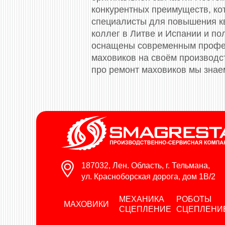
конкурентных преимуществ, ко
специалисты для повышения к
коллег в Литве и Испании и п
оснащены современным профес
маховиков на своём производс
про ремонт маховиков мы знае
187032, Лен. Область, г. Тельмана,
ул. Красноборская дорога, дом 1В/2
МЕХАНИКА
РОБОТЫ
МАХОВИКИ
СЦЕПЛЕНИЕ
СЦЕПЛЕНИ