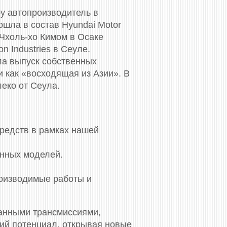
у автопроизводитель в
ошла в состав Hyundai Motor
 Чхоль-хо Кимом в Осаке
n Industries в Сеуле.
ла выпуск собственных
и как «восходящая из Азии». В
еко от Сеула.
средств в рамках нашей
енных моделей.
роизводимые работы и
анными трансмиссиями,
кий потенциал, открывая новые