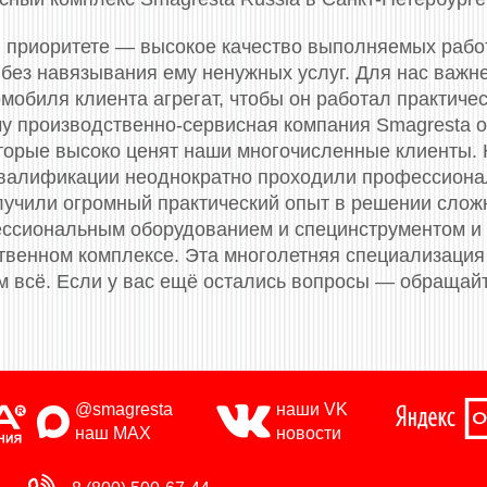
 приоритете — высокое качество выполняемых рабо
 без навязывания ему ненужных услуг. Для нас важн
мобиля клиента агрегат, чтобы он работал практичес
му производственно-сервисная компания Smagresta 
торые высоко ценят наши многочисленные клиенты.
валификации неоднократно проходили профессионал
олучили огромный практический опыт в решении слож
сиональным оборудованием и специнструментом и
твенном комплексе. Эта многолетняя специализация 
м всё. Если у вас ещё остались вопросы — обращай
@smagresta
наши VK
наш MAX
новости