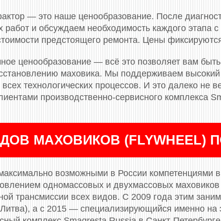
актор — это наше ценообразование. После диагнос
 работ и обсуждаем необходимость каждого этапа с 
 стоимости предстоящего ремонта. Цены фиксируютс
ное ценообразование — всё это позволяет вам быть
сстановлению маховика. Мы поддерживаем высокий 
всех технологических процессов. И это далеко не ве
лиентами производственно-сервисного комплекса Sm
ДОВ МАХОВИКОВ (FLYWHEEL) 
максимально возможными в России компетенциями в 
новлением одномассовых и двухмассовых маховиков (
ой трансмиссии всех видов. С 2009 года этим заним
(Литва), а с 2015 — специализирующийся именно на 
сный комплекс Smagresta Russia в Санкт-Петербурге