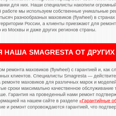
танки для них. Наши специалисты накопили огромный
В работе мы используем собственные уникальные р
тысяч разнообразных маховиков (flywheel) в странах
 территории России, а клиенты приезжают для ремон
 из Москвы и даже других регионов страны.
Я НАША SMAGRESTA ОТ ДРУГИХ
м ремонта маховиков (flywheel) с гарантией и, как с
нных клиентов. Специалисты Smagresta — действит
 ремонте маховиков для различных марок и моделе
тые сроки максимально качественное обслуживание т
ньше. Гарантия на проведенный нами ремонт подтве
ормацией на нашем сайте в разделе
«Гарантийные о
е и ремонт сопровождаются гарантией, что подтвер