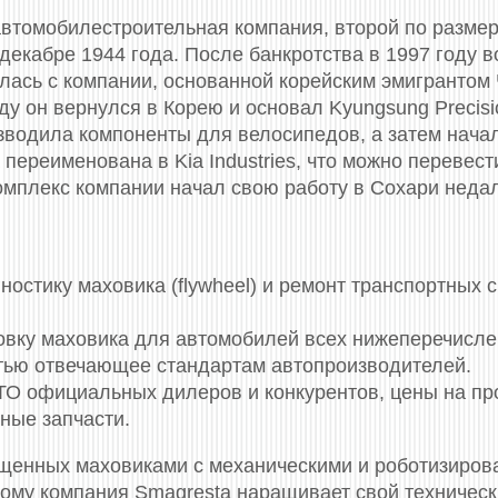
автомобилестроительная компания, второй по размер
декабре 1944 года. После банкротства в 1997 году в
алась с компании, основанной корейским эмигрантом
оду он вернулся в Корею и основал Kyungsung Precisio
водила компоненты для велосипедов, а затем нача
 переименована в Kia Industries, что можно перевест
омплекс компании начал свою работу в Сохари недал
стику маховика (flywheel) и ремонт транспортных 
новку маховика для автомобилей всех нижеперечисл
стью отвечающее стандартам автопроизводителей.
СТО официальных дилеров и конкурентов, цены на п
ные запчасти.
ащенных маховиками c механическими и роботизиров
тому компания Smagresta наращивает свой техничес