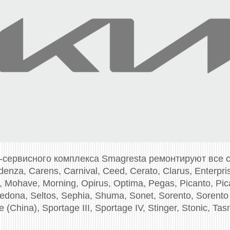
-сервисного комплекса Smagresta ремонтируют все
denza, Carens, Carnival, Ceed, Cerato, Clarus, Enterpris
 Mohave, Morning, Opirus, Optima, Pegas, Picanto, Pica
Sedona, Seltos, Sephia, Shuma, Sonet, Sorento, Sorento P
 (China), Sportage III, Sportage IV, Stinger, Stonic, Tas