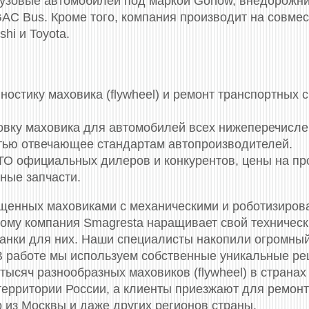
грузовые автомобилей под маркой Gonow, внедорожн
GAC Bus. Кроме того, компания производит на совме
shi и Toyota.
стику маховика (flywheel) и ремонт транспортных 
новку маховика для автомобилей всех нижеперечисл
стью отвечающее стандартам автопроизводителей.
СТО официальных дилеров и конкурентов, цены на п
ные запчасти.
ащенных маховиками c механическими и роботизиров
тому компания Smagresta наращивает свой техничес
танки для них. Наши специалисты накопили огромный
В работе мы используем собственные уникальные р
тысяч разнообразных маховиков (flywheel) в странах
 территории России, а клиенты приезжают для ремон
 из Москвы и даже других регионов страны.