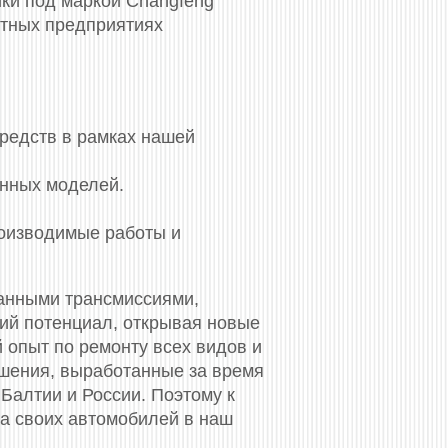
ики под маркой Changfeng
стных предприятиях
средств в рамках нашей
енных моделей.
роизводимые работы и
анными трансмиссиями,
кий потенциал, открывая новые
 опыт по ремонту всех видов и
ешения, выработанные за время
 Балтии и России. Поэтому к
та своих автомобилей в наш