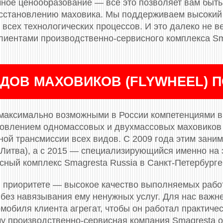
ное ценообразование — всё это позволяет вам быть
сстановлению маховика. Мы поддерживаем высокий 
всех технологических процессов. И это далеко не ве
лиентами производственно-сервисного комплекса Sm
ДОВ МАХОВИКОВ (FLYWHEEL) 
максимально возможными в России компетенциями в 
новлением одномассовых и двухмассовых маховиков (
ой трансмиссии всех видов. С 2009 года этим заним
(Литва), а с 2015 — специализирующийся именно на 
сный комплекс Smagresta Russia в Санкт-Петербурге
 приоритете — высокое качество выполняемых рабо
 без навязывания ему ненужных услуг. Для нас важн
мобиля клиента агрегат, чтобы он работал практичес
му производственно-сервисная компания Smagresta 