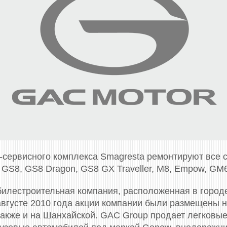
-сервисного комплекса Smagresta ремонтируют все
 GS8, GS8 Dragon, GS8 GX Traveller, M8, Empow, GM
билестроительная компания, расположенная в город
 августе 2010 года акции компании были размещены 
 также и на Шанхайской. GAC Group продает легковы