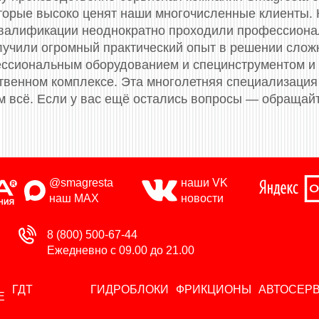
торые высоко ценят наши многочисленные клиенты.
валификации неоднократно проходили профессионал
олучили огромный практический опыт в решении слож
сиональным оборудованием и специнструментом и
твенном комплексе. Эта многолетняя специализация 
м всё. Если у вас ещё остались вопросы — обращай
@smagresta
наши VK
наш MAX
новости
8 (800) 500-67-44
Ежедневно с 09.00 до 21.00
ГДТ
ГИДРОБЛОКИ
ФРИКЦИОНЫ
АВТОСЕР
Е