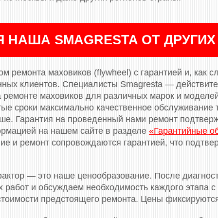
Я НАША SMAGRESTA ОТ ДРУГИХ
м ремонта маховиков (flywheel) с гарантией и, как с
нных клиентов. Специалисты Smagresta — действит
 ремонте маховиков для различных марок и моделе
тые сроки максимально качественное обслуживание т
ньше. Гарантия на проведенный нами ремонт подтве
ормацией на нашем сайте в разделе
«Гарантийные о
е и ремонт сопровождаются гарантией, что подтвер
актор — это наше ценообразование. После диагнос
 работ и обсуждаем необходимость каждого этапа с 
 стоимости предстоящего ремонта. Цены фиксируютс