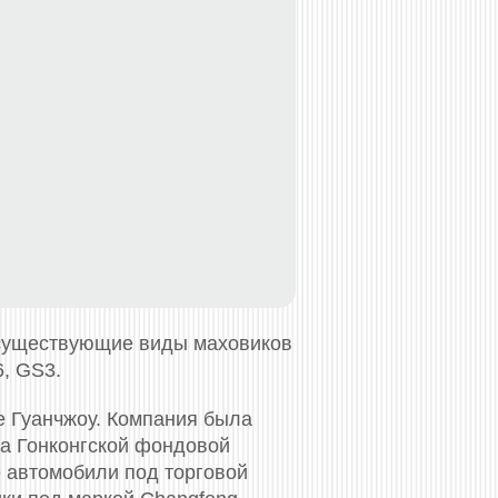
 существующие виды маховиков
6, GS3.
е Гуанчжоу. Компания была
на Гонконгской фондовой
е автомобили под торговой