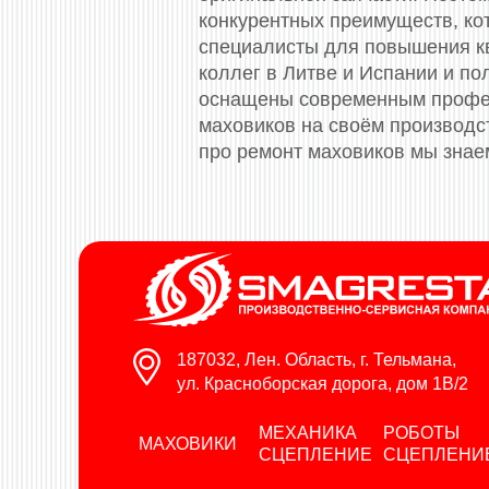
конкурентных преимуществ, ко
специалисты для повышения к
коллег в Литве и Испании и п
оснащены современным профес
маховиков на своём производс
про ремонт маховиков мы знае
187032, Лен. Область, г. Тельмана,
ул. Красноборская дорога, дом 1В/2
МЕХАНИКА
РОБОТЫ
МАХОВИКИ
СЦЕПЛЕНИЕ
СЦЕПЛЕНИ