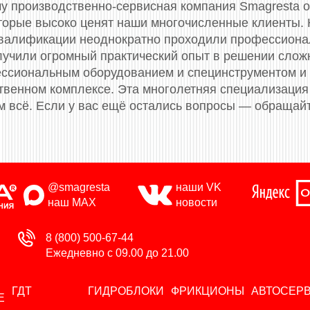
му производственно-сервисная компания Smagresta 
торые высоко ценят наши многочисленные клиенты.
валификации неоднократно проходили профессионал
олучили огромный практический опыт в решении слож
сиональным оборудованием и специнструментом и
твенном комплексе. Эта многолетняя специализация 
м всё. Если у вас ещё остались вопросы — обращай
@smagresta
наши VK
наш MAX
новости
8 (800) 500-67-44
Ежедневно с 09.00 до 21.00
ГДТ
ГИДРОБЛОКИ
ФРИКЦИОНЫ
АВТОСЕР
Е