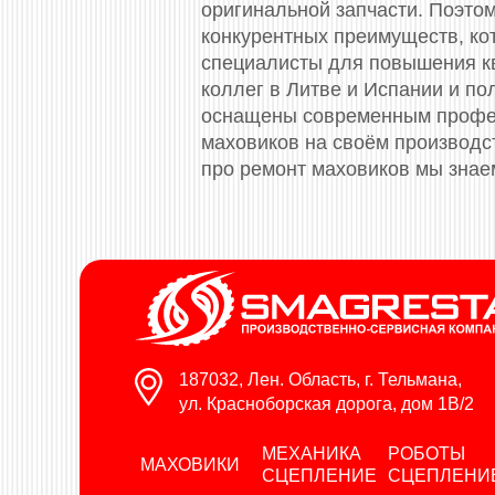
оригинальной запчасти. Поэто
конкурентных преимуществ, ко
специалисты для повышения к
коллег в Литве и Испании и п
оснащены современным профес
маховиков на своём производс
про ремонт маховиков мы знае
187032, Лен. Область, г. Тельмана,
ул. Красноборская дорога, дом 1В/2
МЕХАНИКА
РОБОТЫ
МАХОВИКИ
СЦЕПЛЕНИЕ
СЦЕПЛЕНИ