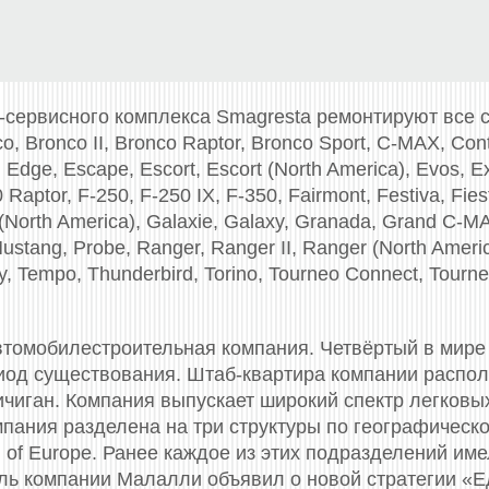
-сервисного комплекса Smagresta ремонтируют все
o, Bronco II, Bronco Raptor, Bronco Sport, C-MAX, Cont
 Edge, Escape, Escort, Escort (North America), Evos, Ex
 Raptor, F-250, F-250 IX, F-350, Fairmont, Festiva, Fies
 (North America), Galaxie, Galaxy, Granada, Grand C-MAX
ustang, Probe, Ranger, Ranger II, Ranger (North Americ
ory, Tempo, Thunderbird, Torino, Tourneo Connect, Tourne
втомобилестроительная компания. Четвёртый в мире
риод существования. Штаб-квартира компании распол
ичиган. Компания выпускает широкий спектр легковы
мпания разделена на три структуры по географическо
ord of Europe. Ранее каждое из этих подразделений 
ель компании Малалли объявил о новой стратегии «Е