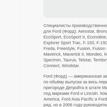
Специалисты производственно
для Ford (Форд): Aerostar, Bronc
EcoSport, EcoSport II, Econoline,
Explorer Sport Trac, F-150, F-150
Freda, Freestyle, Fusion, Fusion
Maverick, Maverick II, Mondeo, M
Spectron, Taurus, Telstar, Territ
Connect, Windstar.
Ford (Форд) — американская а
по объёму выпуска за весь пе
пригороде Детройта в штате М
под марками Ford и Lincoln. Ко
America, Ford Asia Pacific и F
ряд, но в 2006 году руководит