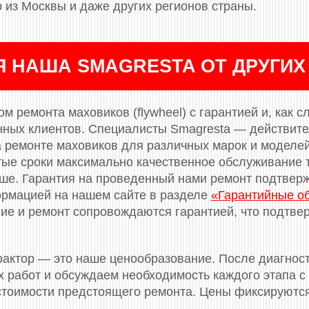
 из Москвы и даже других регионов страны.
Я НАША SMAGRESTA ОТ ДРУГИХ
м ремонта маховиков (flywheel) с гарантией и, как с
нных клиентов. Специалисты Smagresta — действит
 ремонте маховиков для различных марок и моделе
тые сроки максимально качественное обслуживание т
ньше. Гарантия на проведенный нами ремонт подтве
ормацией на нашем сайте в разделе
«Гарантийные о
е и ремонт сопровождаются гарантией, что подтвер
актор — это наше ценообразование. После диагнос
 работ и обсуждаем необходимость каждого этапа с 
 стоимости предстоящего ремонта. Цены фиксируютс