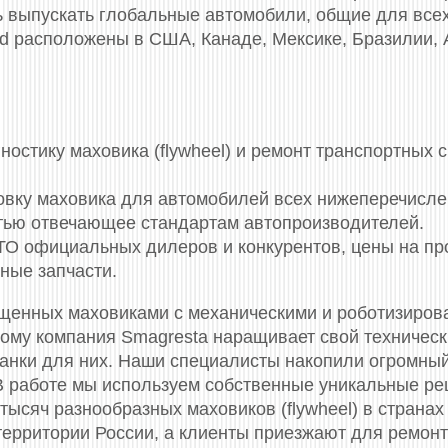
ь выпускать глобальные автомобили, общие для всех
ord расположены в США, Канаде, Мексике, Бразилии, 
стику маховика (flywheel) и ремонт транспортных 
новку маховика для автомобилей всех нижеперечисл
стью отвечающее стандартам автопроизводителей.
СТО официальных дилеров и конкурентов, цены на п
ные запчасти.
ащенных маховиками c механическими и роботизиров
тому компания Smagresta наращивает свой техничес
танки для них. Наши специалисты накопили огромный
В работе мы используем собственные уникальные р
тысяч разнообразных маховиков (flywheel) в странах
 территории России, а клиенты приезжают для ремон