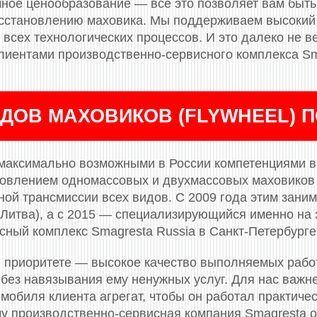
ное ценообразование — всё это позволяет вам быть
сстановлению маховика. Мы поддерживаем высокий 
всех технологических процессов. И это далеко не ве
лиентами производственно-сервисного комплекса Sm
ДОВ МАХОВИКОВ (FLYWHEEL) 
максимально возможными в России компетенциями в 
новлением одномассовых и двухмассовых маховиков (
ой трансмиссии всех видов. С 2009 года этим заним
(Литва), а с 2015 — специализирующийся именно на 
сный комплекс Smagresta Russia в Санкт-Петербурге
 приоритете — высокое качество выполняемых рабо
 без навязывания ему ненужных услуг. Для нас важн
мобиля клиента агрегат, чтобы он работал практичес
му производственно-сервисная компания Smagresta 