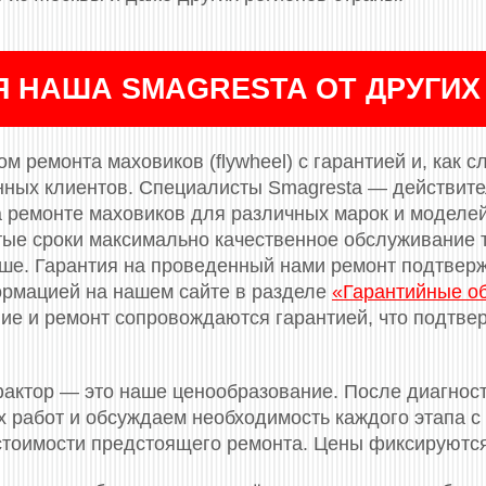
Я НАША SMAGRESTA ОТ ДРУГИХ
м ремонта маховиков (flywheel) с гарантией и, как с
нных клиентов. Специалисты Smagresta — действит
 ремонте маховиков для различных марок и моделе
тые сроки максимально качественное обслуживание т
ньше. Гарантия на проведенный нами ремонт подтве
ормацией на нашем сайте в разделе
«Гарантийные о
е и ремонт сопровождаются гарантией, что подтвер
актор — это наше ценообразование. После диагнос
 работ и обсуждаем необходимость каждого этапа с 
 стоимости предстоящего ремонта. Цены фиксируютс