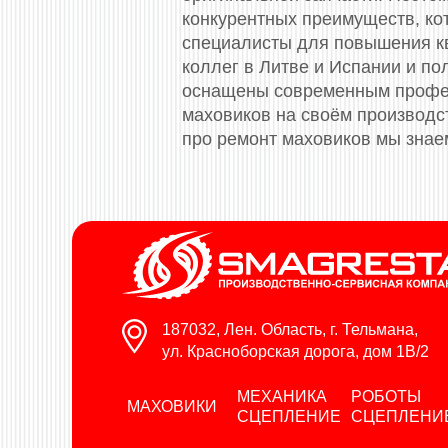
конкурентных преимуществ, ко
специалисты для повышения к
коллег в Литве и Испании и п
оснащены современным профес
маховиков на своём производс
про ремонт маховиков мы знае
187032, Лен. Область, г. Тельмана,
ул. Красноборская дорога, дом 1В/2
МЕХАНИКА
РОБОТЫ
МАХОВИКИ
СЦЕПЛЕНИЕ
СЦЕПЛЕНИ