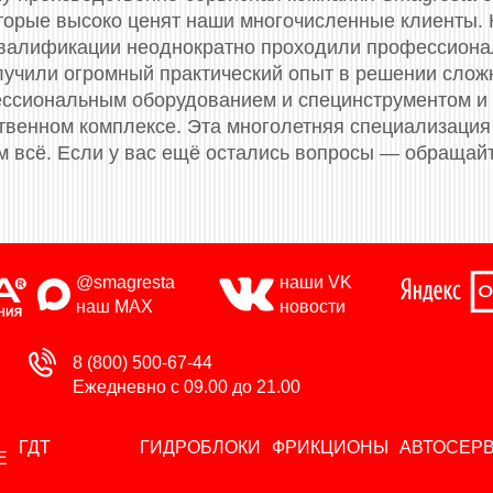
торые высоко ценят наши многочисленные клиенты.
валификации неоднократно проходили профессионал
олучили огромный практический опыт в решении слож
сиональным оборудованием и специнструментом и
твенном комплексе. Эта многолетняя специализация 
м всё. Если у вас ещё остались вопросы — обращай
@smagresta
наши VK
наш MAX
новости
8 (800) 500-67-44
Ежедневно с 09.00 до 21.00
ГДТ
ГИДРОБЛОКИ
ФРИКЦИОНЫ
АВТОСЕР
Е