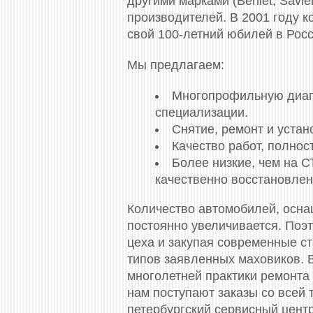
другими марками (Berliet, Savie
производителей. В 2001 году к
свой 100-летний юбилей в Росс
Мы предлагаем:
Многопрофильную диагно
специализации.
Снятие, ремонт и уста
Качество работ, полно
Более низкие, чем на 
качественно восстановлен
Количество автомобилей, осн
постоянно увеличивается. Поэ
цеха и закупая современные с
типов заявленных маховиков. 
многолетней практики ремонта 
нам поступают заказы со всей
петербургский сервисный центр