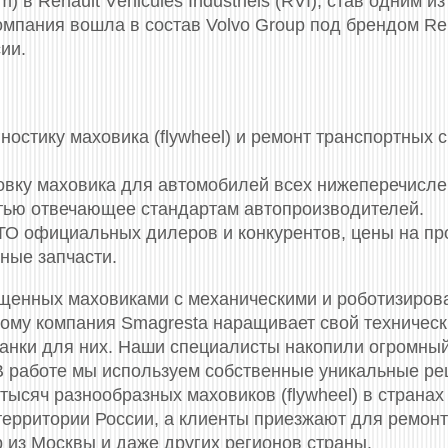
m) в Renault Véhicules Industriels (RVI), став одним
омпания вошла в состав Volvo Group под брендом Ren
ии.
стику маховика (flywheel) и ремонт транспортных 
новку маховика для автомобилей всех нижеперечисл
стью отвечающее стандартам автопроизводителей.
СТО официальных дилеров и конкурентов, цены на п
ные запчасти.
ащенных маховиками c механическими и роботизиров
тому компания Smagresta наращивает свой техничес
танки для них. Наши специалисты накопили огромный
В работе мы используем собственные уникальные р
тысяч разнообразных маховиков (flywheel) в странах
 территории России, а клиенты приезжают для ремон
 из Москвы и даже других регионов страны.