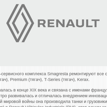
-сервисного комплекса Smagresta ремонтируют все
ач), Premium (тягач), T-Series (тягач), Kerax.
чалась в конце XIX века и связана с именами франц
стро развивалась и отличалась внедрением инноваци
й мировой войны она производила танки и грузовики