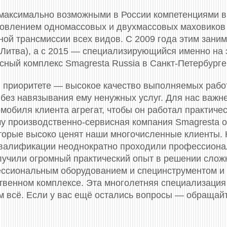
максимально возможными в России компетенциями в 
новлением одномассовых и двухмассовых маховиков (
ой трансмиссии всех видов. С 2009 года этим заним
(Литва), а с 2015 — специализирующийся именно на 
сный комплекс Smagresta Russia в Санкт-Петербурге
 приоритете — высокое качество выполняемых рабо
 без навязывания ему ненужных услуг. Для нас важн
мобиля клиента агрегат, чтобы он работал практичес
му производственно-сервисная компания Smagresta 
торые высоко ценят наши многочисленные клиенты.
валификации неоднократно проходили профессионал
олучили огромный практический опыт в решении слож
сиональным оборудованием и специнструментом и
твенном комплексе. Эта многолетняя специализация 
м всё. Если у вас ещё остались вопросы — обращай