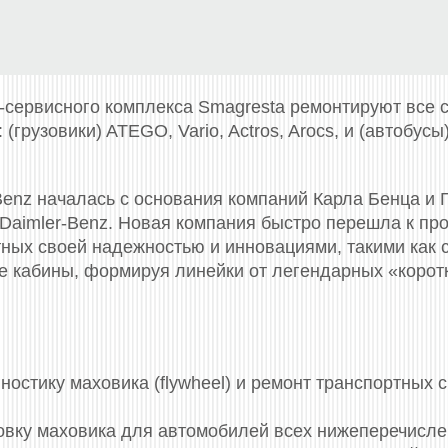
-сервисного комплекса Smagresta ремонтируют все
рузовики) ATEGO, Vario, Actros, Arocs, и (автобусы) C
Benz началась с основания компаний Карла Бенца и 
 Daimler-Benz. Новая компания быстро перешла к пр
тных своей надежностью и инновациями, такими как 
 кабины, формируя линейки от легендарных «коротк
стику маховика (flywheel) и ремонт транспортных 
новку маховика для автомобилей всех нижеперечисл