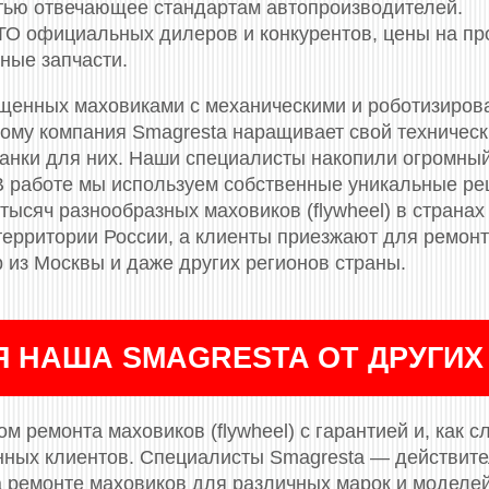
стью отвечающее стандартам автопроизводителей.
СТО официальных дилеров и конкурентов, цены на п
ные запчасти.
ащенных маховиками c механическими и роботизиров
тому компания Smagresta наращивает свой техничес
танки для них. Наши специалисты накопили огромный
В работе мы используем собственные уникальные р
тысяч разнообразных маховиков (flywheel) в странах
 территории России, а клиенты приезжают для ремон
 из Москвы и даже других регионов страны.
Я НАША SMAGRESTA ОТ ДРУГИХ
м ремонта маховиков (flywheel) с гарантией и, как с
нных клиентов. Специалисты Smagresta — действит
 ремонте маховиков для различных марок и моделе