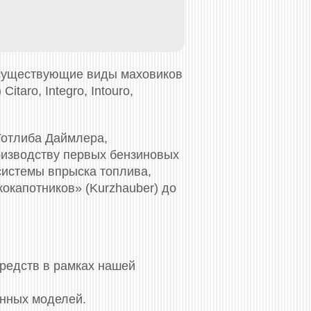
 существующие виды маховиков
itaro, Integro, Intouro,
Готлиба Даймлера,
оизводству первых бензиновых
системы впрыска топлива,
окапотников» (Kurzhauber) до
средств в рамках нашей
енных моделей.