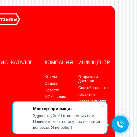
ВИС
КАТАЛОГ
КОМПАНИЯ
ИНФОЦЕНТР
Кто мы
Отправка и
Доставка
Отзывы
Способы оплаты
Новости
Гарантии
МСК филиал
Материалы для
Контакты
скачивания
Мастер-приемщик
Энциклопедия
Здравствуйте! Готов помочь вам.
Наше видео
Напишите мне, если у вас появятся
Правовая
вопросы. Я не робот!
информация