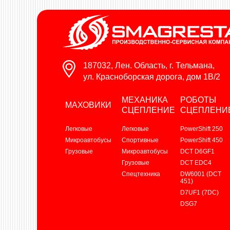
187032, Лен. Область, г. Тельмана,
ул. Красноборская дорога, дом 1В/2
МЕХАНИКА
РОБОТЫ
МАХОВИКИ
СЦЕПЛЕНИЕ
СЦЕПЛЕНИ
Легковые
Легковые
PowerShift 250
Микроавтобусы
Спортивные
PowerShift 450
Грузовые
Микроавтобусы
DCT D6GF1
Грузовые
DCT EDC4
Спецтехника
DW6001 (DCT
451)
D7UF1 (7DC)
DSG7