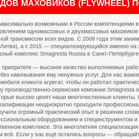
ДОВ МАХОВИКОВ (FLYWHEEL) 
максимально возможными в России компетенциями в 
новлением одномассовых и двухмассовых маховиков (
ой трансмиссии всех видов. С 2009 года этим заним
(Литва), а с 2015 — специализирующийся именно на 
сный комплекс Smagresta Russia в Санкт-Петербурге
 приоритете — высокое качество выполняемых рабо
 без навязывания ему ненужных услуг. Для нас важн
мобиля клиента агрегат, чтобы он работал практичес
му производственно-сервисная компания Smagresta 
торые высоко ценят наши многочисленные клиенты.
валификации неоднократно проходили профессионал
олучили огромный практический опыт в решении слож
сиональным оборудованием и специнструментом и
твенном комплексе. Эта многолетняя специализация 
м всё. Если у вас ещё остались вопросы — обращай