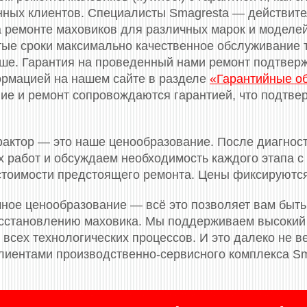
нных клиентов. Специалисты Smagresta — действит
 ремонте маховиков для различных марок и моделе
тые сроки максимально качественное обслуживание т
ньше. Гарантия на проведенный нами ремонт подтве
ормацией на нашем сайте в разделе
«Гарантийные о
е и ремонт сопровождаются гарантией, что подтвер
актор — это наше ценообразование. После диагнос
 работ и обсуждаем необходимость каждого этапа с 
 стоимости предстоящего ремонта. Цены фиксируютс
ное ценообразование — всё это позволяет вам быть
сстановлению маховика. Мы поддерживаем высокий 
всех технологических процессов. И это далеко не ве
лиентами производственно-сервисного комплекса Sm