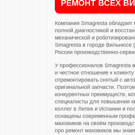
РЕМОНТ ВСЕХ ВИ
Компания Smagresta обладает 
полной диагностикой и восста
механической и роботизированн
Smagresta в городе Вильнюсе 
России производственно-серви
У профессионалов Smagresta в
и честное отношение к клиенту
отремонтировать снятый с авто
оригинальной запчасти. Поэто
конкурентных преимуществ, ко
специалисты для повышения к
коллег в Литве и Испании и п
оснащены современным профес
маховиков на своём производс
про ремонт маховиков мы знае