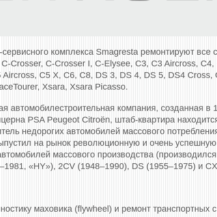
-сервисного комплекса Smagresta ремонтируют все
 C-Crosser, C-Crosser I, C-Elysee, C3, C3 Aircross, C4,
 Aircross, C5 X, C6, C8, DS 3, DS 4, DS 5, DS4 Cross
ceTourer, Xsara, Xsara Picasso.
кая автомобилестроительная компания, созданная в 
нцерна PSA Peugeot Citroën, штаб-квартира находитс
тель недорогих автомобилей массового потреблени
выпустил на рынок революционную и очень успешную 
втомобилей массового производства (производился 
–1981, «HY»), 2CV (1948–1990), DS (1955–1975) и CX
стику маховика (flywheel) и ремонт транспортных 