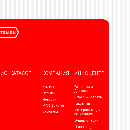
ВИС
КАТАЛОГ
КОМПАНИЯ
ИНФОЦЕНТР
Кто мы
Отправка и
Доставка
Отзывы
Способы оплаты
Новости
Гарантии
МСК филиал
Материалы для
Контакты
скачивания
Энциклопедия
Наше видео