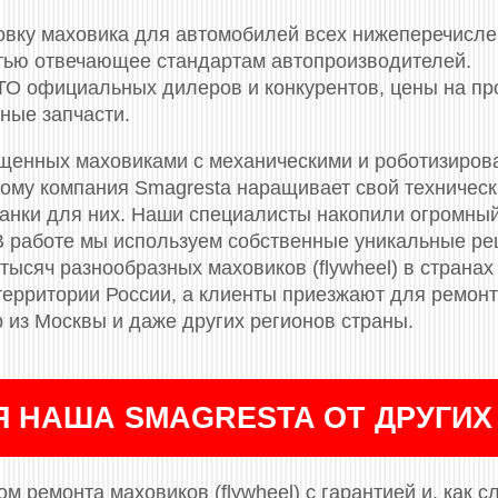
новку маховика для автомобилей всех нижеперечисл
стью отвечающее стандартам автопроизводителей.
СТО официальных дилеров и конкурентов, цены на п
ные запчасти.
ащенных маховиками c механическими и роботизиров
тому компания Smagresta наращивает свой техничес
танки для них. Наши специалисты накопили огромный
В работе мы используем собственные уникальные р
тысяч разнообразных маховиков (flywheel) в странах
 территории России, а клиенты приезжают для ремон
 из Москвы и даже других регионов страны.
Я НАША SMAGRESTA ОТ ДРУГИХ
м ремонта маховиков (flywheel) с гарантией и, как с