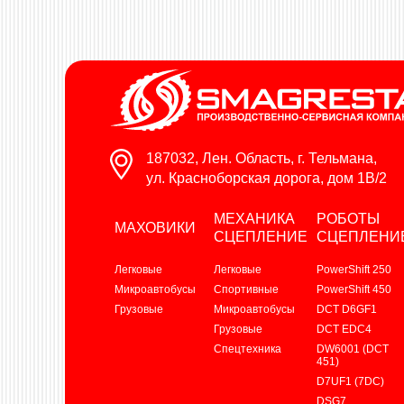
187032, Лен. Область, г. Тельмана,
ул. Красноборская дорога, дом 1В/2
МЕХАНИКА
РОБОТЫ
МАХОВИКИ
СЦЕПЛЕНИЕ
СЦЕПЛЕНИ
Легковые
Легковые
PowerShift 250
Микроавтобусы
Спортивные
PowerShift 450
Грузовые
Микроавтобусы
DCT D6GF1
Грузовые
DCT EDC4
Спецтехника
DW6001 (DCT
451)
D7UF1 (7DC)
DSG7