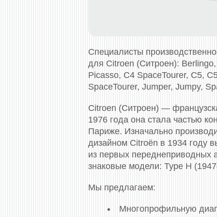
Специалисты производственно
для Citroen (Ситроен): Berlingo,
Picasso, C4 SpaceTourer, C5, C5
SpaceTourer, Jumper, Jumpy, Spa
Citroen (Ситроен) — французс
1976 года она стала частью ко
Париже. Изначально производи
дизайном Citroën в 1934 году 
из первых переднеприводных а
знаковые модели: Type H (1947
Мы предлагаем:
Многопрофильную диагно