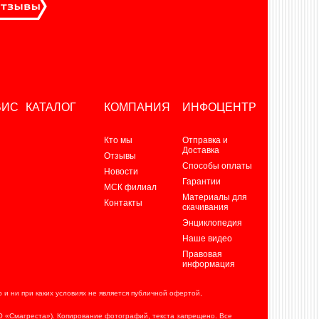
ВИС
КАТАЛОГ
КОМПАНИЯ
ИНФОЦЕНТР
Кто мы
Отправка и
Доставка
Отзывы
Способы оплаты
Новости
Гарантии
МСК филиал
Материалы для
Контакты
скачивания
Энциклопедия
Наше видео
Правовая
информация
и ни при каких условиях не является публичной офертой,
ОО «Смагреста»). Копирование фотографий, текста запрещено. Все