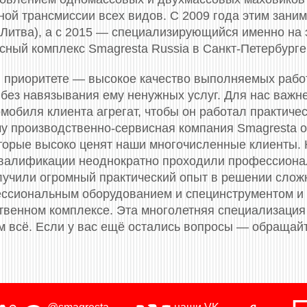
ой трансмиссии всех видов. С 2009 года этим заним
(Литва), а с 2015 — специализирующийся именно на 
сный комплекс Smagresta Russia в Санкт-Петербурге
 приоритете — высокое качество выполняемых рабо
 без навязывания ему ненужных услуг. Для нас важн
мобиля клиента агрегат, чтобы он работал практичес
му производственно-сервисная компания Smagresta 
торые высоко ценят наши многочисленные клиенты.
валификации неоднократно проходили профессионал
олучили огромный практический опыт в решении слож
сиональным оборудованием и специнструментом и
твенном комплексе. Эта многолетняя специализация 
м всё. Если у вас ещё остались вопросы — обращай