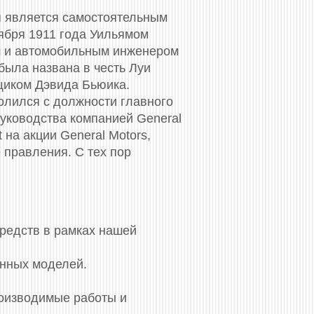
я является самостоятельным
оября 1911 года Уильямом
ом и автомобильным инженером
ыла названа в честь Луи
щиком Дэвида Бьюика.
олился с должности главного
руководства компанией General
 на акции General Motors,
 правления. С тех пор
средств в рамках нашей
енных моделей.
роизводимые работы и