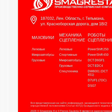
187032, Лен. Область, г. Тельмана,
ул. Красноборская дорога, дом 1В/2
МЕХАНИКА
РОБОТЫ
МАХОВИКИ
СЦЕПЛЕНИЕ
СЦЕПЛЕНИ
Легковые
Легковые
PowerShift 250
Микроавтобусы
Спортивные
PowerShift 450
Грузовые
Микроавтобусы
DCT D6GF1
Грузовые
DCT EDC4
Спецтехника
DW6001 (DCT
451)
D7UF1 (7DC)
DSG7
Вся представленная на сайте информация, касающаяся технически
определяемой положениями Статьи 437(2) Гражданского кодекса 
2026 © Smagresta ® и © Frenos Sauleda ® являются зарегистриро