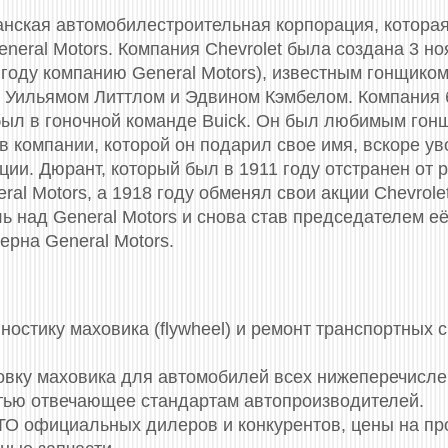
анская автомобилестроительная корпорация, котора
eral Motors. Компания Chevrolet была создана 3 н
году компанию General Motors), известным гонщик
Уильямом Литтлом и Эдвином Кэмбелом. Компания б
был в гоночной команде Buick. Он был любимым гон
 компании, которой он подарил свое имя, вскоре ув
ции. Дюрант, который был в 1911 году отстранен от 
eral Motors, а 1918 году обменял свои акции Chevrolet
ь над General Motors и снова став председателем её
ерна General Motors.
стику маховика (flywheel) и ремонт транспортных 
новку маховика для автомобилей всех нижеперечисл
стью отвечающее стандартам автопроизводителей.
СТО официальных дилеров и конкурентов, цены на п