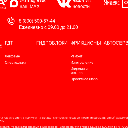
@smagresta
наши VK
наш MAX
новости
8 (800) 500-67-44
Ежедневно с 09.00 до 21.00
ГДТ
ГИДРОБЛОКИ
ФРИКЦИОНЫ
АВТОСЕР
Е
Легковые
Ремонт
Спецтехника
Изготовление
Изделия из
металла
Проектное бюро
х характеристик, наличия на складе, стоимости товаров, носит информационный характер 
РФ.
ванными товарными знаками в Евросоюзе (Smagresta ® и Frenos Sauleda S.A.®) и в РФ (О