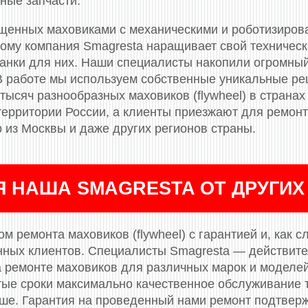
ные запчасти.
ащенных маховиками c механическими и роботизиров
тому компания Smagresta наращивает свой техничес
танки для них. Наши специалисты накопили огромный
В работе мы используем собственные уникальные р
тысяч разнообразных маховиков (flywheel) в странах
 территории России, а клиенты приезжают для ремон
 из Москвы и даже других регионов страны.
Я НАША SMAGRESTA ОТ ДРУГИХ
м ремонта маховиков (flywheel) с гарантией и, как с
нных клиентов. Специалисты Smagresta — действит
 ремонте маховиков для различных марок и моделе
тые сроки максимально качественное обслуживание т
ньше. Гарантия на проведенный нами ремонт подтве