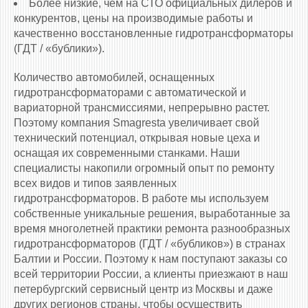
Более низкие, чем на СТО официальных дилеров и
конкурентов, цены на производимые работы и
качественно восстановленные гидротрансформаторы
(ГДТ / «бублики»).
Количество автомобилей, оснащенных
гидротрансформаторами c автоматической и
вариаторной трансмиссиями, непрерывно растет.
Поэтому компания Smagresta увеличивает свой
технический потенциал, открывая новые цеха и
оснащая их современными станками. Наши
специалисты накопили огромный опыт по ремонту
всех видов и типов заявленных
гидротрансформаторов. В работе мы используем
собственные уникальные решения, выработанные за
время многолетней практики ремонта разнообразных
гидротрансформаторов (ГДТ / «бубликов») в странах
Балтии и России. Поэтому к нам поступают заказы со
всей территории России, а клиенты приезжают в наш
петербургский сервисный центр из Москвы и даже
других регионов страны, чтобы осуществить