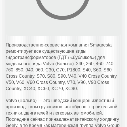
Производственно-сервисная компания Smagresta
ремонтирует все существующие виды
гидротрансформаторов (ГДТ / «бубликов») для
модельного ряда Volvo (Вольво): 240, 260, 460, 740,
760, 850, 940, 960, C30, C70, P1800, S40, S60, S60
Cross Country, S70, S80, S90, V40, V40 Cross Country,
V50, V60, V60 Cross Country, V70, V90, V90 Cross
Country, XC40, XC60, XC70, XC90.
Volvo (Вольво) — это шведский концерн известный
производством грузовиков, автобусов, строительной
техники, двигателей и легковых автомобилей.
Последние сейчас принадлежат китайскому холдингу
Geely, в то время как материнская группа Volvo Group