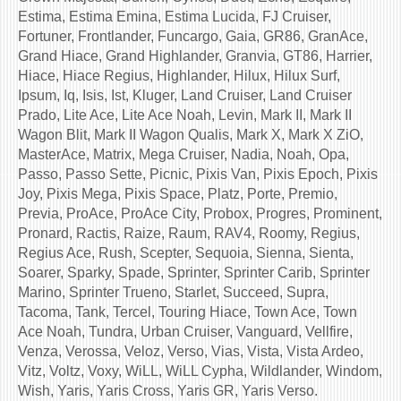
Estima, Estima Emina, Estima Lucida, FJ Cruiser,
Fortuner, Frontlander, Funcargo, Gaia, GR86, GranAce,
Grand Hiace, Grand Highlander, Granvia, GT86, Harrier,
Hiace, Hiace Regius, Highlander, Hilux, Hilux Surf,
Ipsum, Iq, Isis, Ist, Kluger, Land Cruiser, Land Cruiser
Prado, Lite Ace, Lite Ace Noah, Levin, Mark II, Mark II
Wagon Blit, Mark II Wagon Qualis, Mark X, Mark X ZiO,
MasterAce, Matrix, Mega Cruiser, Nadia, Noah, Opa,
Passo, Passo Sette, Picnic, Pixis Van, Pixis Epoch, Pixis
Joy, Pixis Mega, Pixis Space, Platz, Porte, Premio,
Previa, ProAce, ProAce City, Probox, Progres, Prominent,
Pronard, Ractis, Raize, Raum, RAV4, Roomy, Regius,
Regius Ace, Rush, Scepter, Sequoia, Sienna, Sienta,
Soarer, Sparky, Spade, Sprinter, Sprinter Carib, Sprinter
Marino, Sprinter Trueno, Starlet, Succeed, Supra,
Tacoma, Tank, Tercel, Touring Hiace, Town Ace, Town
Ace Noah, Tundra, Urban Cruiser, Vanguard, Vellfire,
Venza, Verossa, Veloz, Verso, Vias, Vista, Vista Ardeo,
Vitz, Voltz, Voxy, WiLL, WiLL Cypha, Wildlander, Windom,
Wish, Yaris, Yaris Cross, Yaris GR, Yaris Verso.