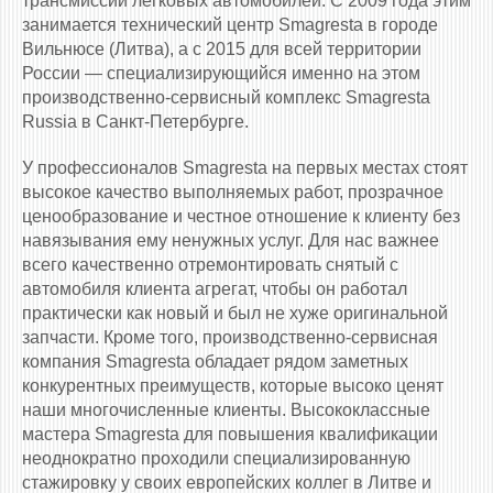
трансмиссии легковых автомобилей. С 2009 года этим
занимается технический центр Smagresta в городе
Вильнюсе (Литва), а с 2015 для всей территории
России — специализирующийся именно на этом
производственно-сервисный комплекс Smagresta
Russia в Санкт-Петербурге.
У профессионалов Smagresta на первых местах стоят
высокое качество выполняемых работ, прозрачное
ценообразование и честное отношение к клиенту без
навязывания ему ненужных услуг. Для нас важнее
всего качественно отремонтировать снятый с
автомобиля клиента агрегат, чтобы он работал
практически как новый и был не хуже оригинальной
запчасти. Кроме того, производственно-сервисная
компания Smagresta обладает рядом заметных
конкурентных преимуществ, которые высоко ценят
наши многочисленные клиенты. Высококлассные
мастера Smagresta для повышения квалификации
неоднократно проходили специализированную
стажировку у своих европейских коллег в Литве и