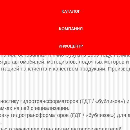
КАТАЛОГ
омпания Smagresta ремонтирует все существующие 
о ряда Suzuki (Сузуки): Aerio, Alto, Alto Lapin, Balen
ga, Escudo, Esteem, Every, Every Landy, Forenza, Fron
КОМПАНИЯ
hi, Landy, Liana, MR Wagon, Palette, Reno, Samurai, Spaci
Wagon R, Wagon R Solio, Wagon R Wide, Wagon R+, XL7.
ИНФОЦЕНТР
мпания, основанная Мичио Сузуки в 1909 году, начин
я до автомобилей, мотоциклов, лодочных моторов и 
тацией на клиента и качеством продукции. Производи
остику гидротрансформаторов (ГДТ / «бубликов») и 
амках нашей специализации.
овку гидротрансформаторов (ГДТ / «бубликов») для 
.
стью отвечающее стандартам автопроизводителей.