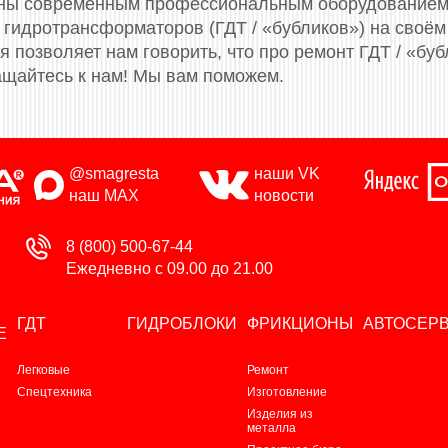
ены современным профессиональным оборудованием
гидротрансформаторов (ГДТ / «бубликов») на своём
 позволяет нам говорить, что про ремонт ГДТ / «буб
щайтесь к нам! Мы вам поможем.
@smagresta
наши VK
наш MAX
новости
8 (800) 500-67-44
Ежедневно с 09.00 до 21.00
ГДТ
ГИДРОБЛОКИ
ФРИКЦИОНЫ
АВТОСЕР
Е
Легковые
Ремонт
Спецтехника
Изготовление
Изделия из
металла