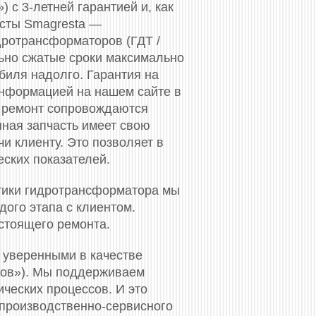
 с 3-летней гарантией и, как
исты Smagresta —
дротрансформаторов (ГДТ /
льно сжатые сроки максимально
биля надолго. Гарантия на
нформацией на нашем сайте в
 ремонт сопровождаются
нная запчасть имеет свою
и клиенту. Это позволяет в
еских показателей.
тики гидротрансформатора мы
ого этапа с клиентом.
стоящего ремонта.
 уверенными в качестве
ков»). Мы поддерживаем
ческих процессов. И это
 производственно-сервисного