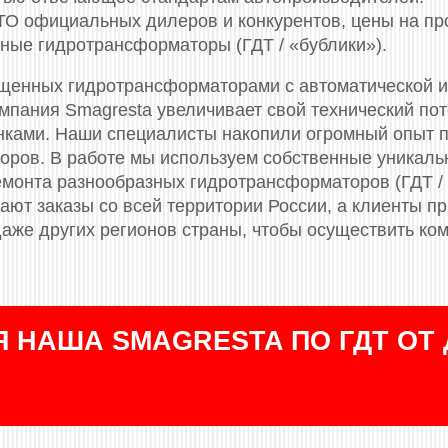
СТО официальных дилеров и конкурентов, цены на п
ные гидротрансформаторы (ГДТ / «бублики»).
щенных гидротрансформаторами c автоматической и
мпания Smagresta увеличивает свой технический по
ками. Наши специалисты накопили огромный опыт по
оров. В работе мы используем собственные уникаль
емонта разнообразных гидротрансформаторов (ГДТ / 
пают заказы со всей территории России, а клиенты п
даже других регионов страны, чтобы осуществить ко
 НАША SMAGRESTA ПО ГДТ ОТ 