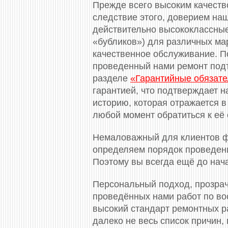
Прежде всего высоким качество
следствие этого, доверием на
действительно высококлассные
«бубликов») для различных ма
качественное обслуживание. П
проведенный нами ремонт под
разделе
«Гарантийные обязате
гарантией, что подтверждает н
историю, которая отражается в
любой момент обратиться к её 
Немаловажный для клиентов ф
определяем порядок проведени
Поэтому вы всегда ещё до нач
Персональный подход, прозрач
проведённых нами работ по во
высокий стандарт ремонтных ра
далеко не весь список причин