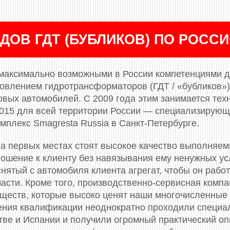
ДОВ ГДТ (БУБЛИКОВ) ПО РОСС
максимально возможными в России компетенциями д
новлением гидротрансформаторов (ГДТ / «бубликов»)
вых автомобилей. С 2009 года этим занимается тех
 2015 для всей территории России — специализирующ
мплекс Smagresta Russia в Санкт-Петербурге.
а первых местах стоят высокое качество выполняем
ошение к клиенту без навязывания ему ненужных усл
нятый с автомобиля клиента агрегат, чтобы он работ
части. Кроме того, производственно-сервисная комп
ществ, которые высоко ценят наши многочисленные
ения квалификации неоднократно проходили специа
итве и Испании и получили огромный практический о