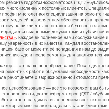
м ремонта гидротрансформаторов (ГДТ / «бубликов»)
ших многочисленных постоянных клиентов. Специал
 профи! Многолетняя специализация на ремонте ги
рок и моделей позволяет нам обеспечивать в преде
оэтому наши клиенты не остаются без своего автомо
тверждается выданными документами и публичной и
льства»
. Каждое выполненное нами обслуживание и
ашу уверенность в их качестве. Каждая восстановле
 нашей базе от момента её попадания к нам до выдач
описанию «до и после ремонта» для анализа технич
актор — это наше ценообразование. После диагнос
я ремонтных работ и обсуждаем необходимость кажд
ала работ знаете о зафиксированной стоимости пред
ное ценообразование — всё это позволяет вам быть
сстановлению гидротрансформаторов (ГДТ / «бубли
бот и строго следим за выполнением всех технологи
, по которым многие автовладельцы стали клиентами