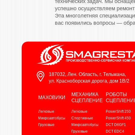
технических задач. Мы оснащ
успешно осуществляем ремонт 
Эта многолетняя специализация
вас появились вопросы — обра
187032, Лен. Область, г. Тельмана,
ул. Красноборская дорога, дом 1В/2
МЕХАНИКА
РОБОТЫ
МАХОВИКИ
СЦЕПЛЕНИЕ
СЦЕПЛЕНИ
Легковые
Легковые
PowerShift 250
Микроавтобусы
Спортивные
PowerShift 450
Грузовые
Микроавтобусы
DCT D6GF1
Грузовые
DCT EDC4