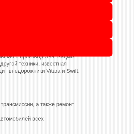
виды гидротрансформаторов
o, Carry, Cervo, Chevrolet Cruze,
x, Grand Escudo, Grand Vitara,
a, Solio, Splash, Swift, Swift
авшая с производства ткацких
другой техники, известная
т внедорожники Vitara и Swift,
трансмиссии, а также ремонт
автомобилей всех