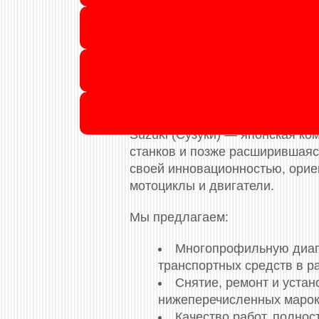
Производственно-сервисная к
(ГДТ / «бубликов») для модельног
Ciaz, Cultus, Cultus Wagon, Erti
Hustler, Ignis, Jimny, Kei, Kizas
(Japan), SX4, Verona, Vitara, 
Suzuki (Сузуки) — японская ко
станков и позже расширившаяс
своей инновационностью, ориен
мотоциклы и двигатели.
Мы предлагаем:
Многопрофильную диагн
транспортных средств в р
Снятие, ремонт и устан
нижеперечисленных марок
Качество работ, полно