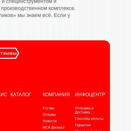
 и специнструментом и
 производственном комплексе.
ликов» мы знаем всё. Если у
ВИС
КАТАЛОГ
КОМПАНИЯ
ИНФОЦЕНТР
Кто мы
Отправка и
Доставка
Отзывы
Способы оплаты
Новости
Гарантии
МСК филиал