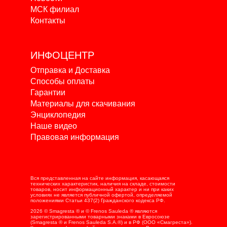
МСК филиал
Контакты
ИНФОЦЕНТР
Отправка и Доставка
Способы оплаты
Гарантии
Материалы для скачивания
Энциклопедия
Наше видео
Правовая информация
Вся представленная на сайте информация, касающаяся
технических характеристик, наличия на складе, стоимости
товаров, носит информационный характер и ни при каких
условиях не является публичной офертой, определяемой
положениями Статьи 437(2) Гражданского кодекса РФ.
2026 © Smagresta ® и © Frenos Sauleda ® являются
зарегистрированными товарными знаками в Евросоюзе
(Smagresta ® и Frenos Sauleda S.A.®) и в РФ (ООО «Смагреста»).