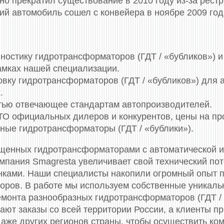
но прекратил существование в 2010 году из-за рест
ий автомобиль сошел с конвейера в ноябре 2009 год
остику гидротрансформаторов (ГДТ / «бубликов») и 
амках нашей специализации.
овку гидротрансформаторов (ГДТ / «бубликов») для 
.
стью отвечающее стандартам автопроизводителей.
СТО официальных дилеров и конкурентов, цены на п
ные гидротрансформаторы (ГДТ / «бублики»).
щенных гидротрансформаторами c автоматической и
мпания Smagresta увеличивает свой технический по
ками. Наши специалисты накопили огромный опыт по
оров. В работе мы используем собственные уникаль
емонта разнообразных гидротрансформаторов (ГДТ / 
пают заказы со всей территории России, а клиенты п
даже других регионов страны, чтобы осуществить ко