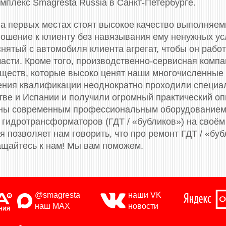
мплекс Smagresta Russia в Санкт-Петербурге.
а первых местах стоят высокое качество выполняем
ошение к клиенту без навязывания ему ненужных усл
нятый с автомобиля клиента агрегат, чтобы он работ
части. Кроме того, производственно-сервисная комп
ществ, которые высоко ценят наши многочисленные
ения квалификации неоднократно проходили специа
итве и Испании и получили огромный практический о
ены современным профессиональным оборудованием
гидротрансформаторов (ГДТ / «бубликов») на своём
 позволяет нам говорить, что про ремонт ГДТ / «буб
щайтесь к нам! Мы вам поможем.
@smagresta
наши VK
наш MAX
новости