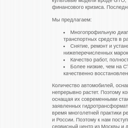
культовые модели вроде GTO, 
финансового кризиса. Последн
Мы предлагаем:
Многопрофильную диагн
транспортных средств в р
Снятие, ремонт и устан
нижеперечисленных марок
Качество работ, полно
Более низкие, чем на 
качественно восстановлен
Количество автомобилей, осна
непрерывно растет. Поэтому ко
оснащая их современными стан
заявленных гидротрансформат
время многолетней практики р
и России. Поэтому к нам посту
сервисный центр из Москвы и 