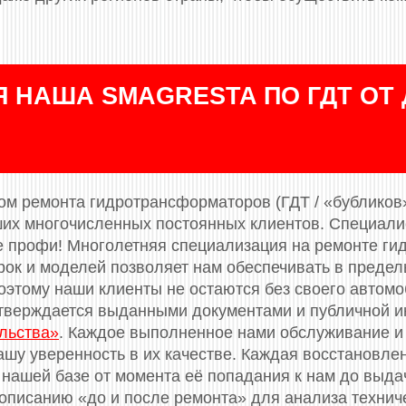
 НАША SMAGRESTA ПО ГДТ ОТ 
м ремонта гидротрансформаторов (ГДТ / «бубликов»)
ших многочисленных постоянных клиентов. Специал
 профи! Многолетняя специализация на ремонте ги
рок и моделей позволяет нам обеспечивать в преде
оэтому наши клиенты не остаются без своего автомо
тверждается выданными документами и публичной и
льства»
. Каждое выполненное нами обслуживание и
ашу уверенность в их качестве. Каждая восстановле
 нашей базе от момента её попадания к нам до выдач
описанию «до и после ремонта» для анализа технич