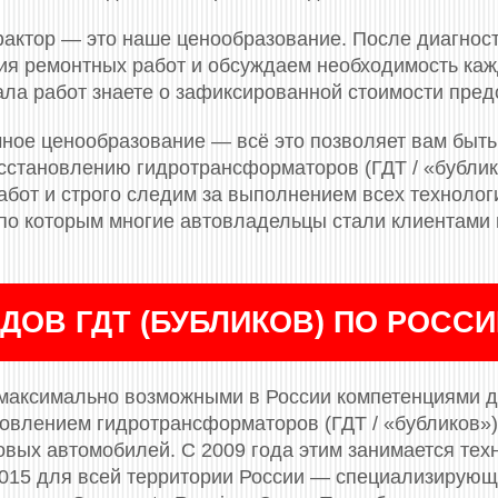
актор — это наше ценообразование. После диагнос
я ремонтных работ и обсуждаем необходимость кажд
ала работ знаете о зафиксированной стоимости пред
ное ценообразование — всё это позволяет вам быть
сстановлению гидротрансформаторов (ГДТ / «бубли
бот и строго следим за выполнением всех технологи
, по которым многие автовладельцы стали клиентами
ДОВ ГДТ (БУБЛИКОВ) ПО РОСС
максимально возможными в России компетенциями д
новлением гидротрансформаторов (ГДТ / «бубликов»)
вых автомобилей. С 2009 года этим занимается тех
 2015 для всей территории России — специализирующ