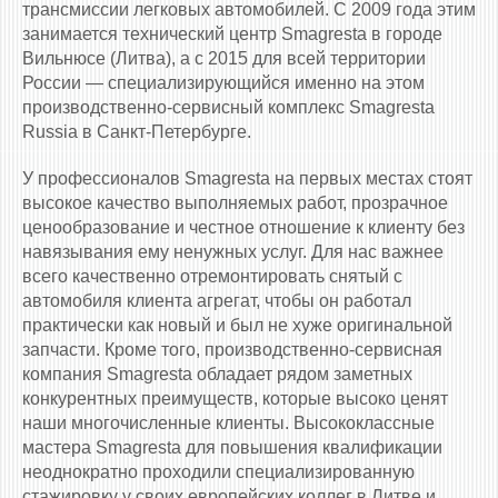
трансмиссии легковых автомобилей. С 2009 года этим
занимается технический центр Smagresta в городе
Вильнюсе (Литва), а с 2015 для всей территории
России — специализирующийся именно на этом
производственно-сервисный комплекс Smagresta
Russia в Санкт-Петербурге.
У профессионалов Smagresta на первых местах стоят
высокое качество выполняемых работ, прозрачное
ценообразование и честное отношение к клиенту без
навязывания ему ненужных услуг. Для нас важнее
всего качественно отремонтировать снятый с
автомобиля клиента агрегат, чтобы он работал
практически как новый и был не хуже оригинальной
запчасти. Кроме того, производственно-сервисная
компания Smagresta обладает рядом заметных
конкурентных преимуществ, которые высоко ценят
наши многочисленные клиенты. Высококлассные
мастера Smagresta для повышения квалификации
неоднократно проходили специализированную
стажировку у своих европейских коллег в Литве и