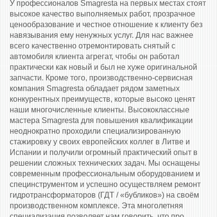
У профессионалов Smagresta на первых местах стоят
высокое качество выполняемых работ, прозрачное
ценообразование и честное отношение к клиенту без
навязывания ему ненужных услуг. Для нас важнее
всего качественно отремонтировать снятый с
автомобиля клиента агрегат, чтобы он работал
практически как новый и был не хуже оригинальной
запчасти. Кроме того, производственно-сервисная
компания Smagresta обладает рядом заметных
конкурентных преимуществ, которые высоко ценят
наши многочисленные клиенты. Высококлассные
мастера Smagresta для повышения квалификации
неоднократно проходили специализированную
стажировку у своих европейских коллег в Литве и
Испании и получили огромный практический опыт в
решении сложных технических задач. Мы оснащены
современным профессиональным оборудованием и
специнструментом и успешно осуществляем ремонт
гидротрансформаторов (ГДТ / «бубликов») на своём
производственном комплексе. Эта многолетняя
специализация позволяет нам говорить, что про