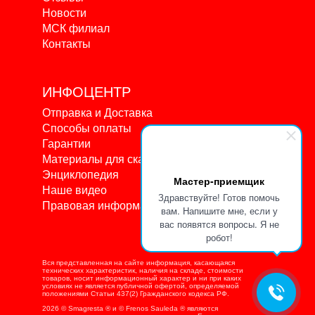
Новости
МСК филиал
Контакты
ИНФОЦЕНТР
Отправка и Доставка
Способы оплаты
Гарантии
Материалы для скачивания
Энциклопедия
Мастер-приемщик
Наше видео
Здравствуйте! Готов помочь
Правовая информация
вам. Напишите мне, если у
вас появятся вопросы. Я не
робот!
Вся представленная на сайте информация, касающаяся
технических характеристик, наличия на складе, стоимости
товаров, носит информационный характер и ни при каких
условиях не является публичной офертой, определяемой
положениями Статьи 437(2) Гражданского кодекса РФ.
2026 © Smagresta ® и © Frenos Sauleda ® являются