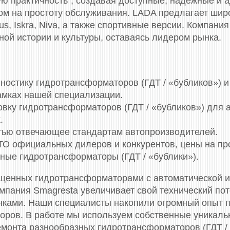
ую практичность", создавая доступные, надежные и
ом на простоту обслуживания. LADA предлагает шир
gus, Iskra, Niva, а также спортивные версии. Компан
ой истории и культуры, оставаясь лидером рынка.
остику гидротрансформаторов (ГДТ / «бубликов») и 
амках нашей специализации.
овку гидротрансформаторов (ГДТ / «бубликов») для 
.
стью отвечающее стандартам автопроизводителей.
СТО официальных дилеров и конкурентов, цены на п
ные гидротрансформаторы (ГДТ / «бублики»).
щенных гидротрансформаторами c автоматической и
мпания Smagresta увеличивает свой технический по
ками. Наши специалисты накопили огромный опыт по
оров. В работе мы используем собственные уникаль
емонта разнообразных гидротрансформаторов (ГДТ / 