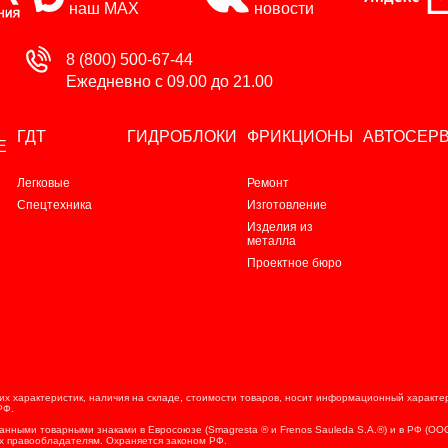
наш MAX
новости
8 (800) 500-67-44
Ежедневно с 09.00 до 21.00
ГДТ
ГИДРОБЛОКИ
ФРИКЦИОНЫ
АВТОСЕР
Е
Легковые
Ремонт
Спецтехника
Изготовление
Изделия из
металла
Проектное бюро
х характеристик, наличия на складе, стоимости товаров, носит информационный характер 
РФ.
ванными товарными знаками в Евросоюзе (Smagresta ® и Frenos Sauleda S.A.®) и в РФ (О
х правообладателям. Охраняется законом РФ.