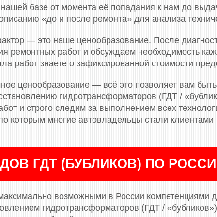
 нашей базе от момента её попадания к нам до выдач
описанию «до и после ремонта» для анализа технич
актор — это наше ценообразование. После диагнос
я ремонтных работ и обсуждаем необходимость кажд
ала работ знаете о зафиксированной стоимости пред
ное ценообразование — всё это позволяет вам быть
сстановлению гидротрансформаторов (ГДТ / «бубли
бот и строго следим за выполнением всех технологи
, по которым многие автовладельцы стали клиентами
ДОВ ГДТ (БУБЛИКОВ) ПО РОСС
максимально возможными в России компетенциями д
новлением гидротрансформаторов (ГДТ / «бубликов»)