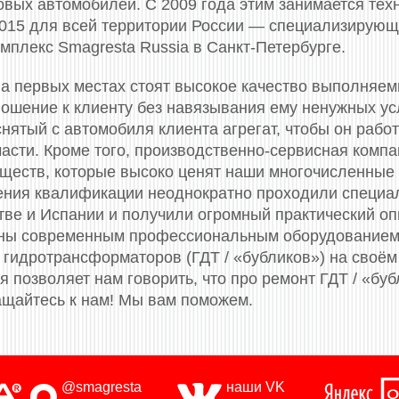
вых автомобилей. С 2009 года этим занимается тех
 2015 для всей территории России — специализирующ
мплекс Smagresta Russia в Санкт-Петербурге.
а первых местах стоят высокое качество выполняем
ошение к клиенту без навязывания ему ненужных усл
нятый с автомобиля клиента агрегат, чтобы он работ
части. Кроме того, производственно-сервисная комп
ществ, которые высоко ценят наши многочисленные
ения квалификации неоднократно проходили специа
итве и Испании и получили огромный практический о
ены современным профессиональным оборудованием
гидротрансформаторов (ГДТ / «бубликов») на своём
 позволяет нам говорить, что про ремонт ГДТ / «буб
щайтесь к нам! Мы вам поможем.
@smagresta
наши VK