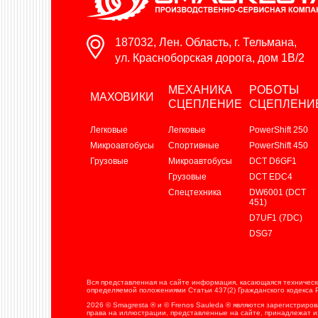
187032, Лен. Область, г. Тельмана,
ул. Красноборская дорога, дом 1В/2
МЕХАНИКА
РОБОТЫ
МАХОВИКИ
СЦЕПЛЕНИЕ
СЦЕПЛЕНИ
Легковые
Легковые
PowerShift 250
Микроавтобусы
Спортивные
PowerShift 450
Грузовые
Микроавтобусы
DCT D6GF1
Грузовые
DCT EDC4
Спецтехника
DW6001 (DCT
451)
D7UF1 (7DC)
DSG7
Вся представленная на сайте информация, касающаяся технически
определяемой положениями Статьи 437(2) Гражданского кодекса 
2026 © Smagresta ® и © Frenos Sauleda ® являются зарегистриро
права на иллюстрации, представленные на сайте, принадлежат и