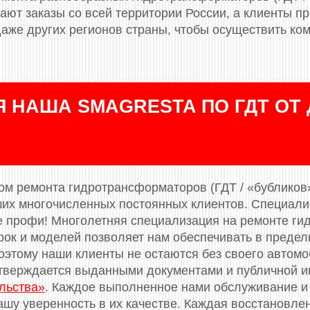
пают заказы со всей территории России, а клиенты п
даже других регионов страны, чтобы осуществить ко
 НАША SMAGRESTA ПО ГДТ ОТ 
м ремонта гидротрансформаторов (ГДТ / «бубликов»)
ших многочисленных постоянных клиентов. Специал
 профи! Многолетняя специализация на ремонте ги
рок и моделей позволяет нам обеспечивать в преде
оэтому наши клиенты не остаются без своего автомо
тверждается выданными документами и публичной и
льства»
. Каждое выполненное нами обслуживание и
ашу уверенность в их качестве. Каждая восстановле