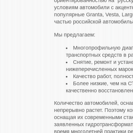
ориентированностью на "русск
условиям автомобили с акцент
популярные Granta, Vesta, Lar
частью российской автомобильн
Мы предлагаем:
Многопрофильную диагн
транспортных средств в р
Снятие, ремонт и устан
нижеперечисленных марок
Качество работ, полно
Более низкие, чем на 
качественно восстановлен
Количество автомобилей, осна
непрерывно растет. Поэтому ко
оснащая их современными стан
заявленных гидротрансформат
время многолетней практики р