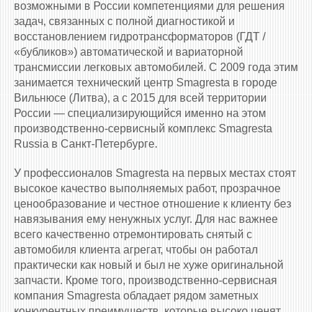
возможными в России компетенциями для решения
задач, связанных с полной диагностикой и
восстановлением гидротрансформаторов (ГДТ /
«бубликов») автоматической и вариаторной
трансмиссии легковых автомобилей. С 2009 года этим
занимается технический центр Smagresta в городе
Вильнюсе (Литва), а с 2015 для всей территории
России — специализирующийся именно на этом
производственно-сервисный комплекс Smagresta
Russia в Санкт-Петербурге.
У профессионалов Smagresta на первых местах стоят
высокое качество выполняемых работ, прозрачное
ценообразование и честное отношение к клиенту без
навязывания ему ненужных услуг. Для нас важнее
всего качественно отремонтировать снятый с
автомобиля клиента агрегат, чтобы он работал
практически как новый и был не хуже оригинальной
запчасти. Кроме того, производственно-сервисная
компания Smagresta обладает рядом заметных
конкурентных преимуществ, которые высоко ценят