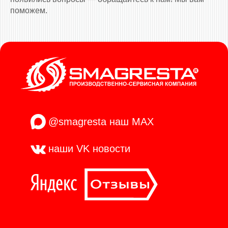
поможем.
@smagresta
наш MAX
наши VK
новости