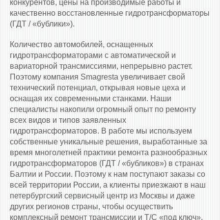
конкурентов, цены на производимые работы и
качественно восстановленные гидротрансформаторы
(ГДТ / «бублики»).
Количество автомобилей, оснащенных
гидротрансформаторами c автоматической и
вариаторной трансмиссиями, непрерывно растет.
Поэтому компания Smagresta увеличивает свой
технический потенциал, открывая новые цеха и
оснащая их современными станками. Наши
специалисты накопили огромный опыт по ремонту
всех видов и типов заявленных
гидротрансформаторов. В работе мы используем
собственные уникальные решения, выработанные за
время многолетней практики ремонта разнообразных
гидротрансформаторов (ГДТ / «бубликов») в странах
Балтии и России. Поэтому к нам поступают заказы со
всей территории России, а клиенты приезжают в наш
петербургский сервисный центр из Москвы и даже
других регионов страны, чтобы осуществить
комплексный ремонт трансмиссии и Т/С «под ключ».