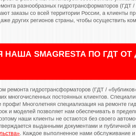
емонта разнообразных гидротрансформаторов (ГДТ / 
пают заказы со всей территории России, а клиенты п
даже других регионов страны, чтобы осуществить ко
 НАША SMAGRESTA ПО ГДТ ОТ 
м ремонта гидротрансформаторов (ГДТ / «бубликов»)
ших многочисленных постоянных клиентов. Специал
 профи! Многолетняя специализация на ремонте ги
рок и моделей позволяет нам обеспечивать в преде
оэтому наши клиенты не остаются без своего автомо
тверждается выданными документами и публичной и
льства»
. Каждое выполненное нами обслуживание и