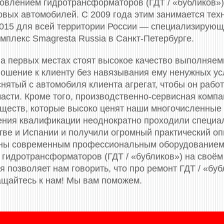
новлением гидротрансформаторов (ГДТ / «бубликов»)
вых автомобилей. С 2009 года этим занимается тех
 2015 для всей территории России — специализирующ
мплекс Smagresta Russia в Санкт-Петербурге.
а первых местах стоят высокое качество выполняем
ошение к клиенту без навязывания ему ненужных усл
нятый с автомобиля клиента агрегат, чтобы он работ
части. Кроме того, производственно-сервисная комп
ществ, которые высоко ценят наши многочисленные
ения квалификации неоднократно проходили специа
итве и Испании и получили огромный практический о
ены современным профессиональным оборудованием
гидротрансформаторов (ГДТ / «бубликов») на своём
 позволяет нам говорить, что про ремонт ГДТ / «буб
щайтесь к нам! Мы вам поможем.