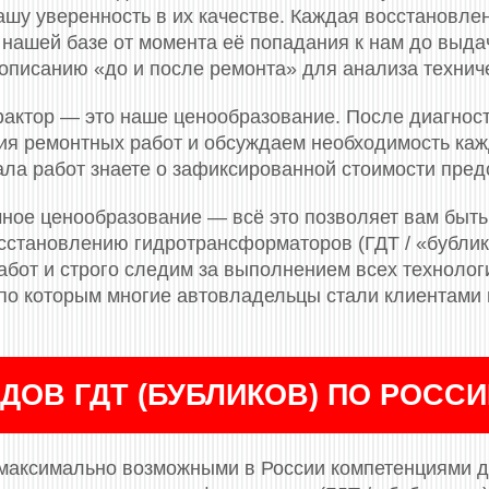
ашу уверенность в их качестве. Каждая восстановле
 нашей базе от момента её попадания к нам до выдач
описанию «до и после ремонта» для анализа технич
актор — это наше ценообразование. После диагнос
я ремонтных работ и обсуждаем необходимость кажд
ала работ знаете о зафиксированной стоимости пред
ное ценообразование — всё это позволяет вам быть
сстановлению гидротрансформаторов (ГДТ / «бубли
бот и строго следим за выполнением всех технологи
, по которым многие автовладельцы стали клиентами
ДОВ ГДТ (БУБЛИКОВ) ПО РОСС
максимально возможными в России компетенциями д