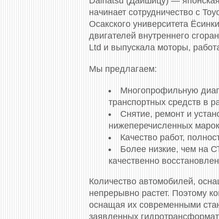
Daihatsu (Дайшицу) — японска
начинает сотрудничество с Toy
Осакского университета Ёсинки
двигателей внутреннего сгоран
Ltd и выпускала моторы, работ
Мы предлагаем:
Многопрофильную диагн
транспортных средств в р
Снятие, ремонт и устан
нижеперечисленных марок
Качество работ, полно
Более низкие, чем на 
качественно восстановлен
Количество автомобилей, осна
непрерывно растет. Поэтому ко
оснащая их современными стан
заявленных гидротрансформат