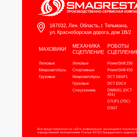
187032, Лен. Область, г. Тельмана,
ул. Красноборская дорога, дом 1В/2
МЕХАНИКА
РОБОТЫ
МАХОВИКИ
СЦЕПЛЕНИЕ
СЦЕПЛЕНИ
Легковые
Легковые
PowerShift 250
Микроавтобусы
Спортивные
PowerShift 450
Грузовые
Микроавтобусы
DCT D6GF1
Грузовые
DCT EDC4
Спецтехника
DW6001 (DCT
451)
D7UF1 (7DC)
DSG7
Вся представленная на сайте информация, касающаяся технически
определяемой положениями Статьи 437(2) Гражданского кодекса 