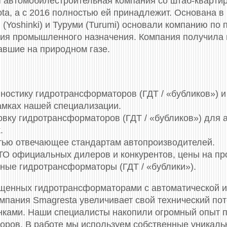
я автомобилестроительная компания со штаб-квартир
ota, а с 2016 полностью ей принадлежит. Основана в
 (Yoshinki) и Туруми (Turumi) основали компанию по
ия промышленного назначения. Компания получила н
авшие на природном газе.
остику гидротрансформаторов (ГДТ / «бубликов») и 
амках нашей специализации.
овку гидротрансформаторов (ГДТ / «бубликов») для 
.
стью отвечающее стандартам автопроизводителей.
СТО официальных дилеров и конкурентов, цены на п
ные гидротрансформаторы (ГДТ / «бублики»).
щенных гидротрансформаторами c автоматической и
мпания Smagresta увеличивает свой технический по
ками. Наши специалисты накопили огромный опыт по
оров. В работе мы используем собственные уникаль