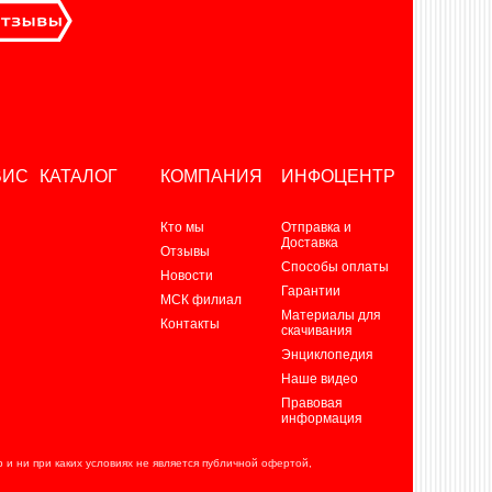
ВИС
КАТАЛОГ
КОМПАНИЯ
ИНФОЦЕНТР
Кто мы
Отправка и
Доставка
Отзывы
Способы оплаты
Новости
Гарантии
МСК филиал
Материалы для
Контакты
скачивания
Энциклопедия
Наше видео
Правовая
информация
и ни при каких условиях не является публичной офертой,