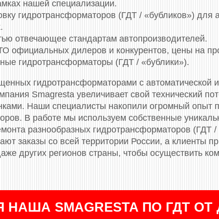
амках нашей специализации.
овку гидротрансформаторов (ГДТ / «бубликов») для 
.
стью отвечающее стандартам автопроизводителей.
СТО официальных дилеров и конкурентов, цены на п
ные гидротрансформаторы (ГДТ / «бублики»).
щенных гидротрансформаторами c автоматической и
мпания Smagresta увеличивает свой технический по
ками. Наши специалисты накопили огромный опыт по
оров. В работе мы используем собственные уникаль
емонта разнообразных гидротрансформаторов (ГДТ / 
пают заказы со всей территории России, а клиенты п
даже других регионов страны, чтобы осуществить ко
 НАША SMAGRESTA ПО ГДТ ОТ 