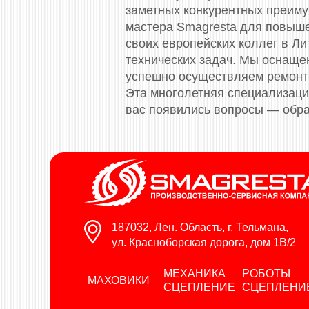
заметных конкурентных преиму
мастера Smagresta для повыш
своих европейских коллег в Л
технических задач. Мы оснащ
успешно осуществляем ремонт 
Эта многолетняя специализация
вас появились вопросы — обра
187032, Лен. Область, г. Тельмана,
ул. Красноборская дорога, дом 1В/2
МЕХАНИКА
РОБОТЫ
МАХОВИКИ
СЦЕПЛЕНИЕ
СЦЕПЛЕНИ