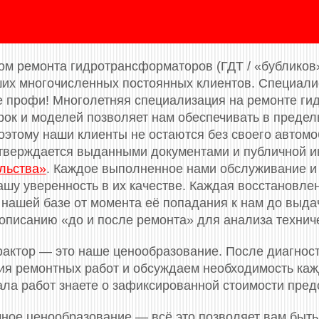
м ремонта гидротрансформаторов (ГДТ / «бубликов»)
ших многочисленных постоянных клиентов. Специал
 профи! Многолетняя специализация на ремонте ги
рок и моделей позволяет нам обеспечивать в преде
оэтому наши клиенты не остаются без своего автомо
тверждается выданными документами и публичной и
льства»
. Каждое выполненное нами обслуживание и
ашу уверенность в их качестве. Каждая восстановле
 нашей базе от момента её попадания к нам до выдач
описанию «до и после ремонта» для анализа технич
актор — это наше ценообразование. После диагнос
я ремонтных работ и обсуждаем необходимость кажд
ала работ знаете о зафиксированной стоимости пред
ное ценообразование — всё это позволяет вам быть