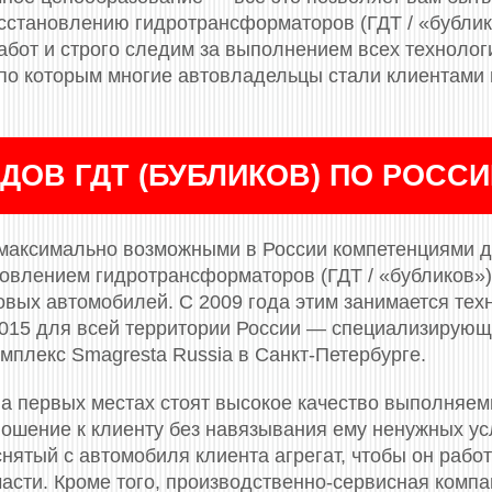
сстановлению гидротрансформаторов (ГДТ / «бубли
бот и строго следим за выполнением всех технологи
, по которым многие автовладельцы стали клиентами
ДОВ ГДТ (БУБЛИКОВ) ПО РОСС
максимально возможными в России компетенциями д
новлением гидротрансформаторов (ГДТ / «бубликов»)
вых автомобилей. С 2009 года этим занимается тех
 2015 для всей территории России — специализирующ
мплекс Smagresta Russia в Санкт-Петербурге.
а первых местах стоят высокое качество выполняем
ошение к клиенту без навязывания ему ненужных усл
нятый с автомобиля клиента агрегат, чтобы он работ
части. Кроме того, производственно-сервисная комп