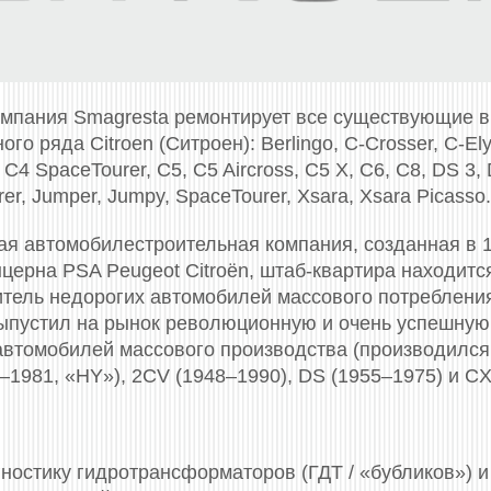
омпания Smagresta ремонтирует все существующие 
го ряда Citroen (Ситроен): Berlingo, C-Crosser, C-Ely
, C4 SpaceTourer, C5, C5 Aircross, C5 X, C6, C8, DS 3,
er, Jumper, Jumpy, SpaceTourer, Xsara, Xsara Picasso.
кая автомобилестроительная компания, созданная в 
нцерна PSA Peugeot Citroën, штаб-квартира находитс
тель недорогих автомобилей массового потреблени
выпустил на рынок революционную и очень успешную 
втомобилей массового производства (производился 
–1981, «HY»), 2CV (1948–1990), DS (1955–1975) и CX
остику гидротрансформаторов (ГДТ / «бубликов») и 