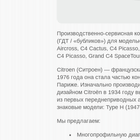
Производственно-сервисная к
(ГДТ / «бубликов») для модельно
Aircross, C4 Cactus, C4 Picasso
C4 Picasso, Grand C4 SpaceTour
Citroen (Ситроен) — французс
1976 года она стала частью ко
Париже. Изначально производи
дизайном Citroën в 1934 году 
из первых переднеприводных а
знаковые модели: Type H (1947
Мы предлагаем:
Многопрофильную диагн