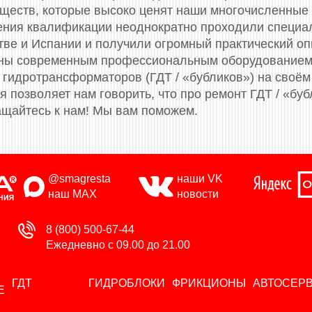
ществ, которые высоко ценят наши многочисленные
ения квалификации неоднократно проходили специа
итве и Испании и получили огромный практический о
ены современным профессиональным оборудованием
гидротрансформаторов (ГДТ / «бубликов») на своём
 позволяет нам говорить, что про ремонт ГДТ / «буб
щайтесь к нам! Мы вам поможем.
@smagresta
наши VK
наш MAX
новости
8 (800) 500-67-44
Ежедневно с 09.00 до 21.00
ГДТ
ГИДРОБЛОКИ
ФРИКЦИОНЫ
АВТОСЕР
Е