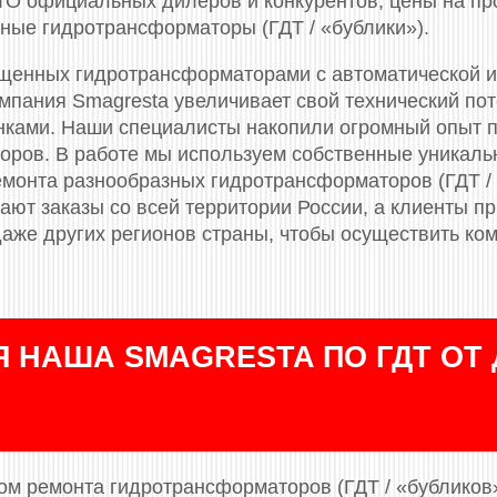
СТО официальных дилеров и конкурентов, цены на п
ные гидротрансформаторы (ГДТ / «бублики»).
щенных гидротрансформаторами c автоматической и
мпания Smagresta увеличивает свой технический по
ками. Наши специалисты накопили огромный опыт по
оров. В работе мы используем собственные уникаль
емонта разнообразных гидротрансформаторов (ГДТ / 
пают заказы со всей территории России, а клиенты п
даже других регионов страны, чтобы осуществить ко
 НАША SMAGRESTA ПО ГДТ ОТ 
м ремонта гидротрансформаторов (ГДТ / «бубликов»)