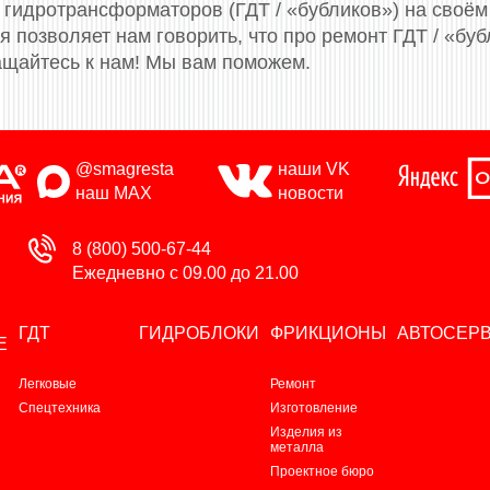
гидротрансформаторов (ГДТ / «бубликов») на своём
 позволяет нам говорить, что про ремонт ГДТ / «буб
щайтесь к нам! Мы вам поможем.
@smagresta
наши VK
наш MAX
новости
8 (800) 500-67-44
Ежедневно с 09.00 до 21.00
ГДТ
ГИДРОБЛОКИ
ФРИКЦИОНЫ
АВТОСЕР
Е
Легковые
Ремонт
Спецтехника
Изготовление
Изделия из
металла
Проектное бюро