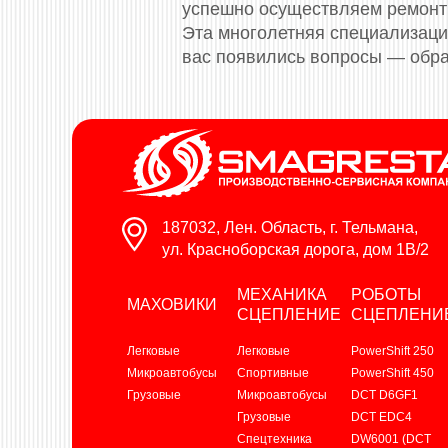
успешно осуществляем ремонт 
Эта многолетняя специализация
вас появились вопросы — обра
187032, Лен. Область, г. Тельмана,
ул. Красноборская дорога, дом 1В/2
МЕХАНИКА
РОБОТЫ
МАХОВИКИ
СЦЕПЛЕНИЕ
СЦЕПЛЕНИ
Легковые
Легковые
PowerShift 250
Микроавтобусы
Спортивные
PowerShift 450
Грузовые
Микроавтобусы
DCT D6GF1
Грузовые
DCT EDC4
Спецтехника
DW6001 (DCT