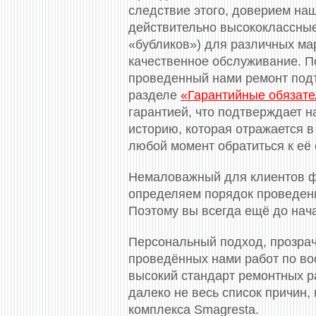
следствие этого, доверием на
действительно высококлассные
«бубликов») для различных ма
качественное обслуживание. П
проведенный нами ремонт под
разделе
«Гарантийные обязате
гарантией, что подтверждает н
историю, которая отражается в
любой момент обратиться к её 
Немаловажный для клиентов ф
определяем порядок проведени
Поэтому вы всегда ещё до нач
Персональный подход, прозрач
проведённых нами работ по во
высокий стандарт ремонтных ра
далеко не весь список причин
комплекса Smagresta.