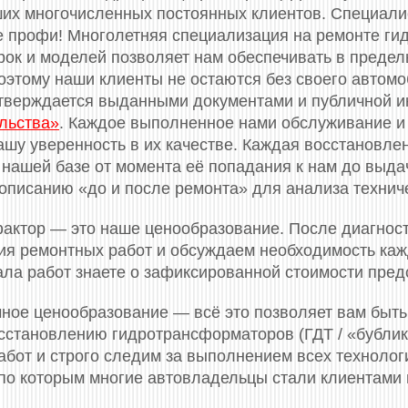
ших многочисленных постоянных клиентов. Специал
 профи! Многолетняя специализация на ремонте ги
рок и моделей позволяет нам обеспечивать в преде
оэтому наши клиенты не остаются без своего автомо
тверждается выданными документами и публичной и
льства»
. Каждое выполненное нами обслуживание и
ашу уверенность в их качестве. Каждая восстановле
 нашей базе от момента её попадания к нам до выдач
описанию «до и после ремонта» для анализа технич
актор — это наше ценообразование. После диагнос
я ремонтных работ и обсуждаем необходимость кажд
ала работ знаете о зафиксированной стоимости пред
ное ценообразование — всё это позволяет вам быть
сстановлению гидротрансформаторов (ГДТ / «бубли
бот и строго следим за выполнением всех технологи
, по которым многие автовладельцы стали клиентами