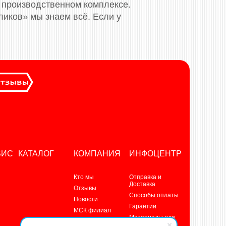
 производственном комплексе.
ликов» мы знаем всё. Если у
ВИС
КАТАЛОГ
КОМПАНИЯ
ИНФОЦЕНТР
Кто мы
Отправка и
Доставка
Отзывы
Способы оплаты
Новости
Гарантии
МСК филиал
Материалы для
Контакты
скачивания