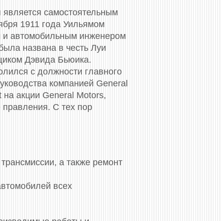
я является самостоятельным
оября 1911 года Уильямом
ом и автомобильным инженером
ыла названа в честь Луи
щиком Дэвида Бьюика.
олился с должности главного
руководства компанией General
 на акции General Motors,
 правления. С тех пор
трансмиссии, а также ремонт
автомобилей всех