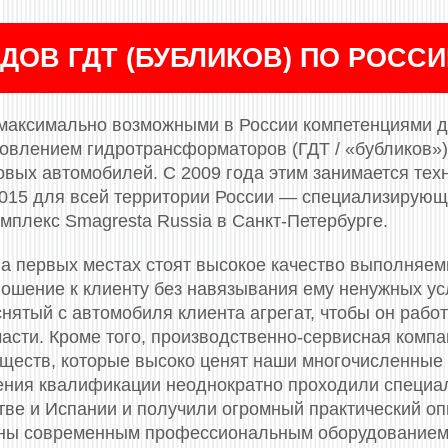
ДОВ ГДТ (БУБЛИКОВ) ПО РОСС
максимально возможными в России компетенциями д
новлением гидротрансформаторов (ГДТ / «бубликов»)
вых автомобилей. С 2009 года этим занимается тех
 2015 для всей территории России — специализирующ
мплекс Smagresta Russia в Санкт-Петербурге.
а первых местах стоят высокое качество выполняем
ошение к клиенту без навязывания ему ненужных усл
нятый с автомобиля клиента агрегат, чтобы он работ
части. Кроме того, производственно-сервисная комп
ществ, которые высоко ценят наши многочисленные
ения квалификации неоднократно проходили специа
итве и Испании и получили огромный практический о
ены современным профессиональным оборудованием