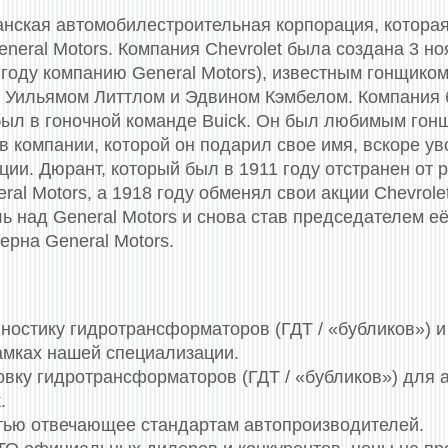
анская автомобилестроительная корпорация, котора
eral Motors. Компания Chevrolet была создана 3 н
году компанию General Motors), известным гонщик
Уильямом Литтлом и Эдвином Кэмбелом. Компания б
был в гоночной команде Buick. Он был любимым гон
 компании, которой он подарил свое имя, вскоре ув
ции. Дюрант, который был в 1911 году отстранен от 
eral Motors, а 1918 году обменял свои акции Chevrolet
ь над General Motors и снова став председателем её
ерна General Motors.
остику гидротрансформаторов (ГДТ / «бубликов») и 
амках нашей специализации.
овку гидротрансформаторов (ГДТ / «бубликов») для 
.
стью отвечающее стандартам автопроизводителей.