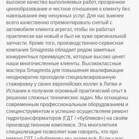
высокое качество выполняемых работ, прозрачное
ценообразование и честное отношение к клиенту без
навязывания ему ненужных услуг. Для нас важнее
всего качественно отремонтировать снятый с
автомобиля клиента агрегат, чтобы он работал
практически как новый и был не хуже оригинальной
запчасти. Кроме того, производственно-сервисная
компания Smagresta обладает рядом заметных
конкурентных преимуществ, которые высоко ценят
наши многочисленные клиенты. Высококлассные
мастера Smagresta для повышения квалификации
неоднократно проходили специализированную
стажировку у своих европейских коллег в Литве и
Испании и получили огромный практический опыт в
решении сложных технических задач. Мы оснащены
современным профессиональным оборудованием и
специнструментом и успешно осуществляем ремонт
гидротрансформаторов (ГДТ / «бубликов») на своём
производственном комплексе. Эта многолетняя
специализация позволяет нам говорить, что про
ремонт ГДТ / «бубликов» мы знаем всё. Если у вас