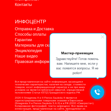
Контакты
ИНФОЦЕНТР
Отправка и Доставка
Способы оплаты
Гарантии
Материалы для скачивания
Энциклопедия
Мастер-приемщик
Наше видео
Здравствуйте! Готов помочь
Правовая информация
вам. Напишите мне, если у
вас появятся вопросы. Я не
робот!
Вся представленная на сайте информация, касающаяся
технических характеристик, наличия на складе, стоимости
товаров, носит информационный характер и ни при каких
условиях не является публичной офертой, определяемой
положениями Статьи 437(2) Гражданского кодекса РФ.
2026 © Smagresta ® и © Frenos Sauleda ® являются
зарегистрированными товарными знаками в Евросоюзе
(Smagresta ® и Frenos Sauleda S.A.®) и в РФ (ООО «Смагреста»).
Копирование фотографий, текста запрещено. Все права на
иллюстрации, представленные на сайте, принадлежат их