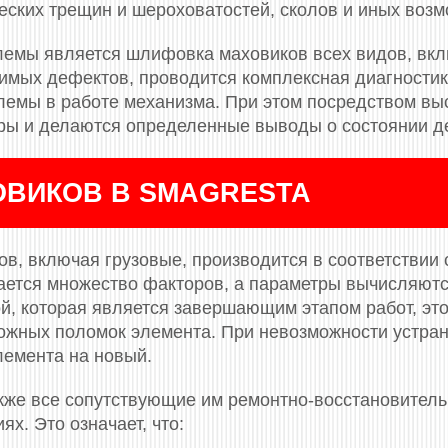
еских трещин и шероховатостей, сколов и иных воз
мы является шлифовка маховиков всех видов, вкл
димых дефектов, проводится комплексная диагностика
лемы в работе механизма. При этом посредством вы
ры и делаются определенные выводы о состоянии д
ВИКОВ В SMAGRESTA
в, включая грузовые, производится в соответствии 
вается множество факторов, а параметры вычисляют
й, которая является завершающим этапом работ, это
ложных поломок элемента. При невозможности устр
лемента на новый.
кже все сопутствующие им ремонтно-восстановител
ях. Это означает, что: