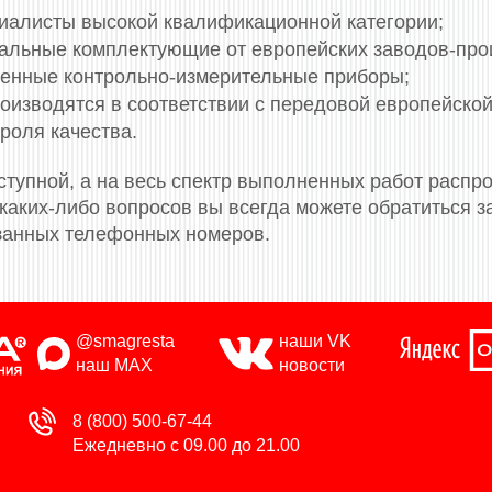
циалисты высокой квалификационной категории;
нальные комплектующие от европейских заводов-про
енные контрольно-измерительные приборы;
оизводятся в соответствии с передовой европейской
роля качества.
тупной, а на весь спектр выполненных работ распро
 каких-либо вопросов вы всегда можете обратиться
азанных телефонных номеров.
@smagresta
наши VK
наш MAX
новости
8 (800) 500-67-44
Ежедневно с 09.00 до 21.00