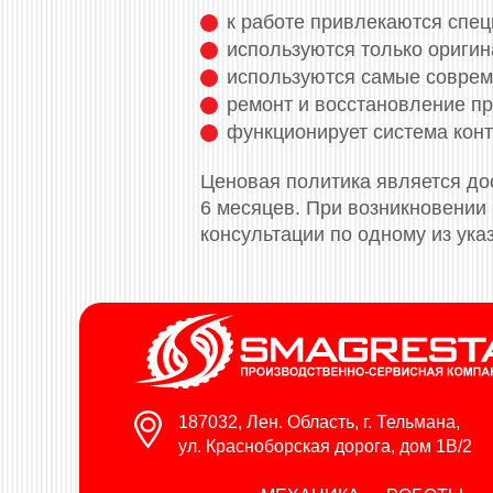
к работе привлекаются спе
используются только ориги
используются самые соврем
ремонт и восстановление пр
функционирует система конт
Ценовая политика является дос
6 месяцев. При возникновении
консультации по одному из ук
187032, Лен. Область, г. Тельмана,
ул. Красноборская дорога, дом 1В/2